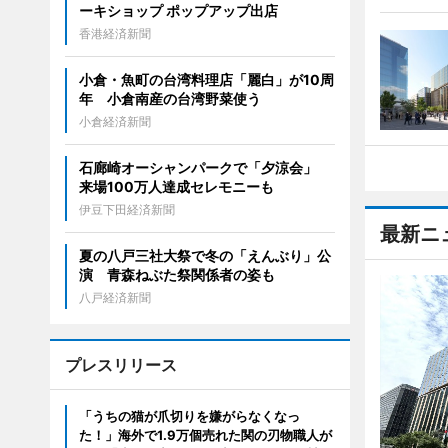
ーキショップ ポップアップ出店
香港経済新聞
小倉・魚町の台湾料理店「麗白」が10周
年 小倉南産の台湾野菜使う
小倉経済新聞
石廊崎オーシャンパークで「夕涼会」
来場100万人達成セレモニーも
伊豆下田経済新聞
最新ニ
夏の八戸三社大祭で冬の「えんぶり」公
演 青森ねぶた祭関係者の姿も
八戸経済新聞
プレスリリース
「うちの猫が爪切りを嫌がらなくなっ
た！」海外で1.9万個売れた関の刃物職人が