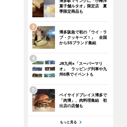
博多駅マイングに「小樽洋
菓子舗ルタオ」限定店 夏
季限定商品も
博多阪急で初の「ウイ・ラ
ブ・クッキーズ！」 全国
から55ブランド集結
JR九州×「スーパーマリ
オ」 ラッピング列車や九
州6県でイベントも
ベイサイドプレイス博多で
「肉博」、肉料理集結 初
出店の店舗も
もっと見る