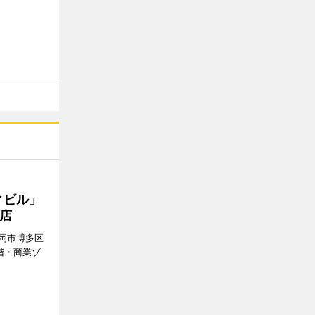
ィビル」
店
岡市博多区
階・商業ゾ
。