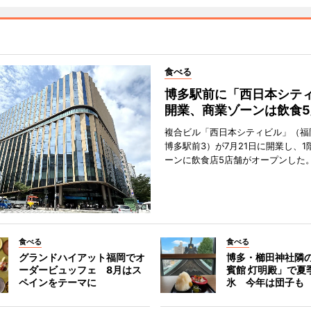
食べる
博多駅前に「西日本シテ
開業、商業ゾーンは飲食5
複合ビル「西日本シティビル」（福
博多駅前3）が7月21日に開業し、1
ーンに飲食店5店舗がオープンした
食べる
食べる
グランドハイアット福岡でオ
博多・櫛田神社隣
ーダービュッフェ 8月はス
賓館 灯明殿」で夏
ペインをテーマに
氷 今年は団子も