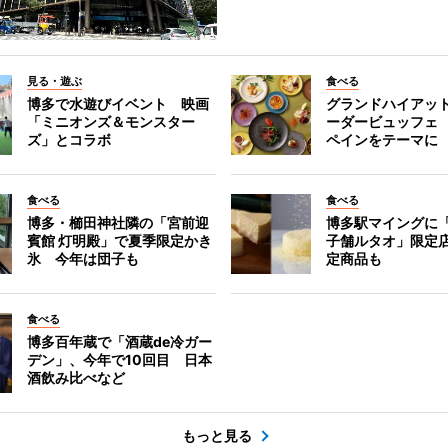
見る・遊ぶ
食べる
博多で水遊びイベント 映画
グランドハイアッ
「ミニオンズ＆モンスター
ーダービュッフェ
ズ」とコラボ
ペインをテーマに
食べる
食べる
博多・櫛田神社隣の「宮前迎
博多駅マイングに
賓館 灯明殿」で夏季限定かき
子舗ルタオ」限定
氷 今年は団子も
定商品も
食べる
博多百年蔵で「酒蔵de冷ガー
デン」、今年で10回目 日本
酒飲み比べなど
もっと見る