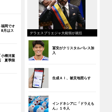
ト福岡でオ
 8月はス
デラエスプリエジャ大統領が就任
冨安がクリスタルパレス加
入
「小樽洋菓
店 夏季限
生成ＡＩ、被災地照らす
インドネシアに「ドラえも
ん」１６人