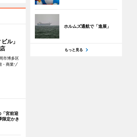
ホルムズ通航で「進展」
ィビル」
店
もっと見る
岡市博多区
階・商業ゾ
。
の「宮前迎
季限定かき