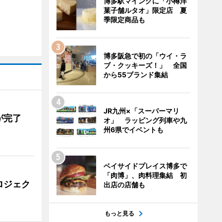
博多駅マイングに「小樽洋
菓子舗ルタオ」限定店 夏
季限定商品も
博多阪急で初の「ウイ・ラ
ブ・クッキーズ！」 全国
から55ブランド集結
JR九州×「スーパーマリ
が完了
オ」 ラッピング列車や九
州6県でイベントも
ベイサイドプレイス博多で
「肉博」、肉料理集結 初
ロジェク
出店の店舗も
もっと見る