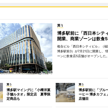
買う
博多駅前に「西日本シテ
開業、商業ゾーンは飲食5
複合ビル「西日本シティビル」（福
博多駅前3）が7月21日に開業し、1
ーンに飲食店5店舗がオープンした
買う
買う
博多駅マイングに「小樽洋菓
博多駅前に「ブル
子舗ルタオ」限定店 夏季限
ーヒー 博多カフェ
定商品も
店舗目