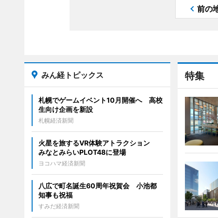
前の
みん経トピックス
特集
札幌でゲームイベント10月開催へ 高校
生向け企画を新設
札幌経済新聞
火星を旅するVR体験アトラクション
みなとみらいPLOT48に登場
ヨコハマ経済新聞
八広で町名誕生60周年祝賀会 小池都
知事も祝福
すみだ経済新聞