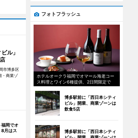
フォトフラッシュ
ィビル」
店
岡市博多区
階・商業ゾ
ホテルオークラ福岡でオマール海老コー
ス料理とワイン6種提供、2日間限定で
。
博多駅前に「西日本シティ
ビル」開業、商業ゾーンは
飲食5店
ト福岡でオ
 8月はス
博多駅前に「西日本シティ
ビル」開業、商業ゾーンは