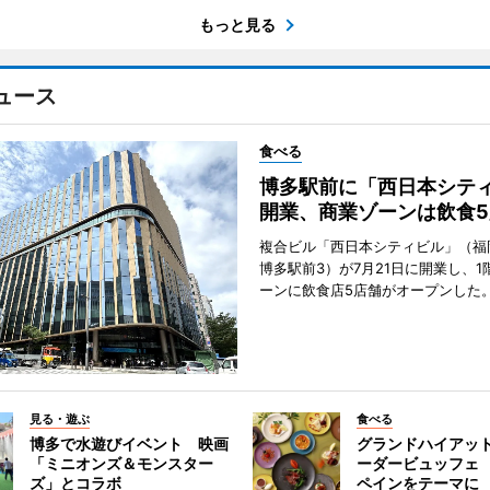
もっと見る
ュース
食べる
博多駅前に「西日本シテ
開業、商業ゾーンは飲食5
複合ビル「西日本シティビル」（福
博多駅前3）が7月21日に開業し、1
ーンに飲食店5店舗がオープンした
見る・遊ぶ
食べる
博多で水遊びイベント 映画
グランドハイアッ
「ミニオンズ＆モンスター
ーダービュッフェ
ズ」とコラボ
ペインをテーマに