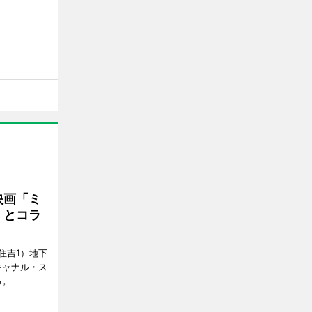
映画「ミ
」とコラ
住吉1）地下
キャナル・ス
る。