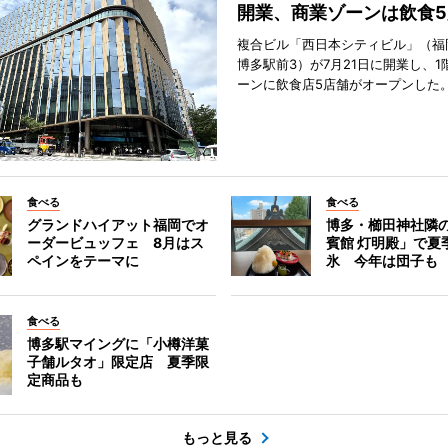
開業、商業ゾーンは飲食5
複合ビル「西日本シティビル」（福
博多駅前3）が7月21日に開業し、1
ーンに飲食店5店舗がオープンした
食べる
食べる
グランドハイアット福岡でオ
博多・櫛田神社隣
ーダービュッフェ 8月はス
賓館 灯明殿」で夏
ペインをテーマに
氷 今年は団子も
食べる
博多駅マイングに「小樽洋菓
子舗ルタオ」限定店 夏季限
定商品も
もっと見る