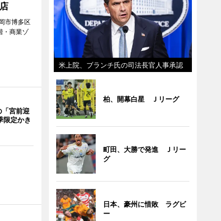
店
岡市博多区
階・商業ゾ
。
米上院、ブランチ氏の司法長官人事承認
柏、開幕白星 Ｊリーグ
の「宮前迎
季限定かき
町田、大勝で発進 Ｊリー
グ
日本、豪州に惜敗 ラグビ
ー