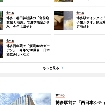
食べる
食べる
博多・櫛田神社隣の「宮前迎
博多駅マイングに
賓館 灯明殿」で夏季限定かき
子舗ルタオ」限定
氷 今年は団子も
定商品も
食べる
博多百年蔵で「酒蔵de冷ガー
デン」、今年で10回目 日本
酒飲み比べなど
もっと見る
食べる
博多駅前に「西日本シテ