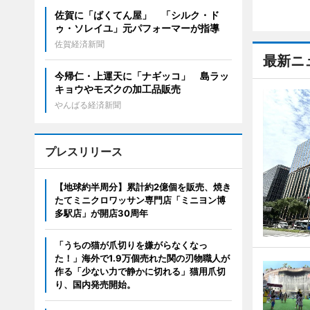
佐賀に「ばくてん屋」 「シルク・ド
ゥ・ソレイユ」元パフォーマーが指導
佐賀経済新聞
最新ニ
今帰仁・上運天に「ナギッコ」 島ラッ
キョウやモズクの加工品販売
やんばる経済新聞
プレスリリース
【地球約半周分】累計約2億個を販売、焼き
たてミニクロワッサン専門店「ミニヨン博
多駅店」が開店30周年
「うちの猫が爪切りを嫌がらなくなっ
た！」海外で1.9万個売れた関の刃物職人が
作る「少ない力で静かに切れる」猫用爪切
り、国内発売開始。