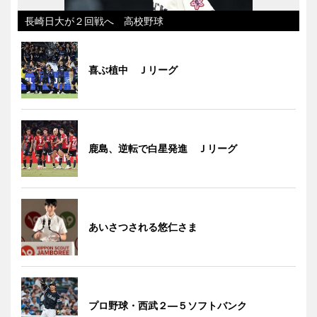
長崎日大が２回戦へ 高校野球
喜ぶ植中 Ｊリーグ
鹿島、逆転で白星発進 Ｊリーグ
あいさつされる悠仁さま
プロ野球・西武２―５ソフトバンク