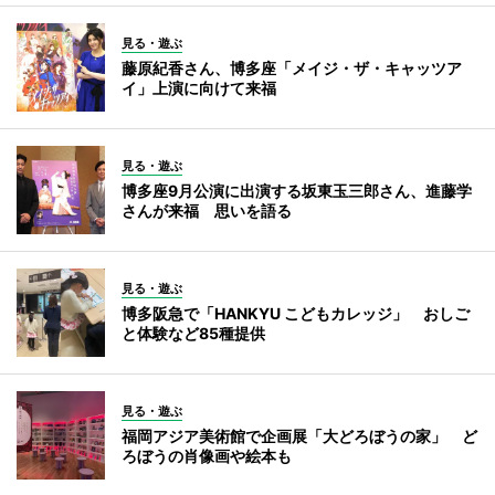
見る・遊ぶ
藤原紀香さん、博多座「メイジ・ザ・キャッツア
イ」上演に向けて来福
見る・遊ぶ
博多座9月公演に出演する坂東玉三郎さん、進藤学
さんが来福 思いを語る
見る・遊ぶ
博多阪急で「HANKYU こどもカレッジ」 おしご
と体験など85種提供
見る・遊ぶ
福岡アジア美術館で企画展「大どろぼうの家」 ど
ろぼうの肖像画や絵本も