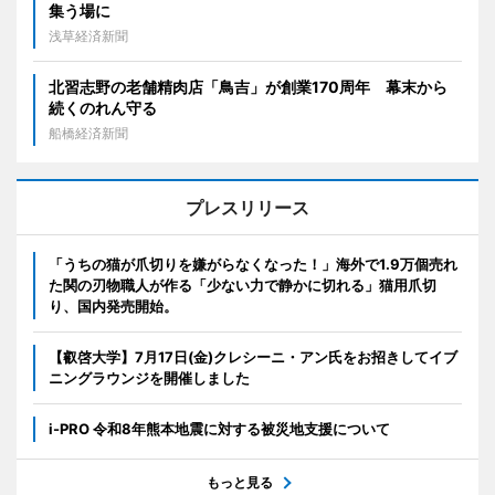
集う場に
浅草経済新聞
北習志野の老舗精肉店「鳥吉」が創業170周年 幕末から
続くのれん守る
船橋経済新聞
プレスリリース
「うちの猫が爪切りを嫌がらなくなった！」海外で1.9万個売れ
た関の刃物職人が作る「少ない力で静かに切れる」猫用爪切
り、国内発売開始。
【叡啓大学】7月17日(金)クレシーニ・アン氏をお招きしてイブ
ニングラウンジを開催しました
i-PRO 令和8年熊本地震に対する被災地支援について
もっと見る