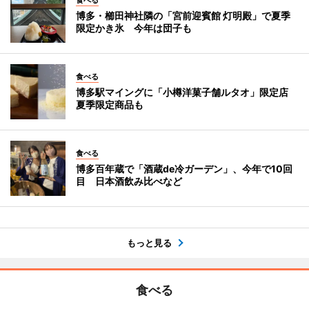
食べる
博多・櫛田神社隣の「宮前迎賓館 灯明殿」で夏季
限定かき氷 今年は団子も
食べる
博多駅マイングに「小樽洋菓子舗ルタオ」限定店
夏季限定商品も
食べる
博多百年蔵で「酒蔵de冷ガーデン」、今年で10回
目 日本酒飲み比べなど
もっと見る
食べる