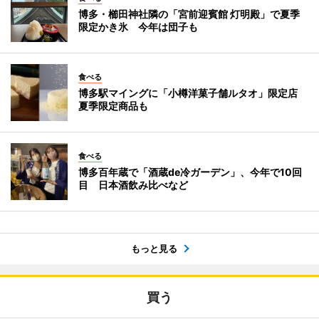
博多・櫛田神社隣の「宮前迎賓館 灯明殿」で夏季
限定かき氷 今年は団子も
食べる
博多駅マイングに「小樽洋菓子舗ルタオ」限定店
夏季限定商品も
食べる
博多百年蔵で「酒蔵de冷ガーデン」、今年で10回
目 日本酒飲み比べなど
もっと見る
買う