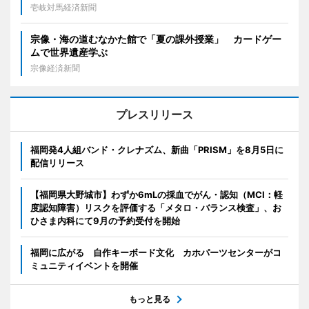
壱岐対馬経済新聞
宗像・海の道むなかた館で「夏の課外授業」 カードゲー
ムで世界遺産学ぶ
宗像経済新聞
プレスリリース
福岡発4人組バンド・クレナズム、新曲「PRISM」を8月5日に
配信リリース
【福岡県大野城市】わずか6mLの採血でがん・認知（MCI：軽
度認知障害）リスクを評価する「メタロ・バランス検査」、お
ひさま内科にて9月の予約受付を開始
福岡に広がる 自作キーボード文化 カホパーツセンターがコ
ミュニティイベントを開催
もっと見る