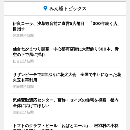
みん経トピックス
伊良コーラ、浅草観音前に直営5店舗目 「300年続く店」
目指す
浅草経済新聞
仙台七夕まつり開幕 中心部商店街に大型飾り300本、青
空の下で風に揺れ
仙台経済新聞
サザンビーチで2年ぶりに花火大会 全国で中止になった花
火玉も再利用
湘南経済新聞
気候変動適応センター、葛飾・セイズの住宅を視察 都内
全体に広げてほしい
葛飾経済新聞
トマトのクラフトビール「ねばとエール」 根羽村の小林