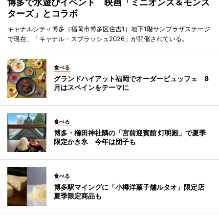
博多で水遊びイベント 映画「ミニオンズ＆モンス
ターズ」とコラボ
キャナルシティ博多（福岡市博多区住吉1）地下1階サンプラザステージ
で現在、「キャナル・スプラッシュ2026」が開催されている。
食べる
グランドハイアット福岡でオーダービュッフェ 8
月はスペインをテーマに
食べる
博多・櫛田神社隣の「宮前迎賓館 灯明殿」で夏季
限定かき氷 今年は団子も
食べる
博多駅マイングに「小樽洋菓子舗ルタオ」限定店
夏季限定商品も