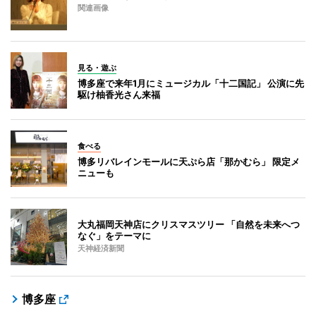
関連画像
見る・遊ぶ
博多座で来年1月にミュージカル「十二国記」 公演に先
駆け柚香光さん来福
食べる
博多リバレインモールに天ぷら店「那かむら」 限定メ
ニューも
大丸福岡天神店にクリスマスツリー 「自然を未来へつ
なぐ」をテーマに
天神経済新聞
博多座