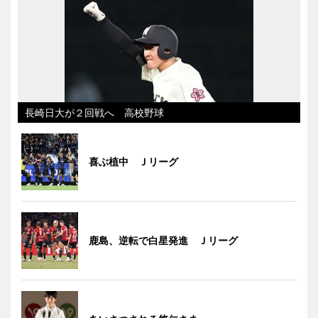
長崎日大が２回戦へ 高校野球
喜ぶ植中 Ｊリーグ
鹿島、逆転で白星発進 Ｊリーグ