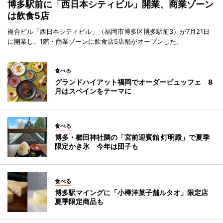
博多駅前に「西日本シティビル」開業、商業ゾーン
は飲食5店
複合ビル「西日本シティビル」（福岡市博多区博多駅前3）が7月21日
に開業し、1階・商業ゾーンに飲食店5店舗がオープンした。
食べる
グランドハイアット福岡でオーダービュッフェ 8
月はスペインをテーマに
食べる
博多・櫛田神社隣の「宮前迎賓館 灯明殿」で夏季
限定かき氷 今年は団子も
食べる
博多駅マイングに「小樽洋菓子舗ルタオ」限定店
夏季限定商品も