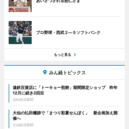
あいさつされる悠仁さま
プロ野球・西武２―５ソフトバンク
もっと見る
みん経トピックス
遠鉄百貨店に「トーキョー煎餅」期間限定ショップ 昨年
12月に続き2回目
浜松経済新聞
大仙の払田柵跡で「まつり彩夏せんぼく」 新企画加え開
催へ
大仙経済新聞