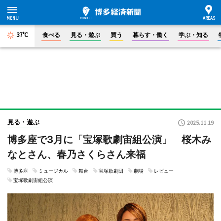
37°C
食べる
見る・遊ぶ
買う
暮らす・働く
学ぶ・知る
見る・遊ぶ
2025.11.19
博多座で3月に「宝塚歌劇宙組公演」 桜木み
なとさん、春乃さくらさん来福
博多座
ミュージカル
舞台
宝塚歌劇団
劇場
レビュー
宝塚歌劇宙組公演