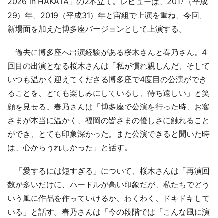
2026 in HAKATA」の2本立て。レビューは、2017（平成
29）年、2019（平成31）年と宙組で上演を重ね、今回、
新場面を加えた博多座バージョンとして上演する。
過去に博多座へ出演経験がある桜木さんと春乃さん。4
回目の出演となる桜木さんは「私が慣れ親しんだ、そして
いつも温かく迎えてくださる博多座で4度目の公演ができ
ることを、とても楽しみにしているし、待ち遠しい」と笑
顔を見せる。春乃さんは「博多座で公演を行った時、お客
さまが本当に温かく、福岡の皆さまの優しさに触れること
ができ、とても印象深かった。また公演できると聞いた時
は、心からうれしかった」と話す。
「愛するには短すぎる」について、桜木さんは「再演回
数が多いだけに、ハードルが高い印象だが、私たちでどう
いう風に作品を作っていけるか、わくわく、ドキドキして
いる」と話す。春乃さんは「今の段階では『こんな風に演