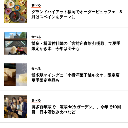
食べる
グランドハイアット福岡でオーダービュッフェ 8
月はスペインをテーマに
食べる
博多・櫛田神社隣の「宮前迎賓館 灯明殿」で夏季
限定かき氷 今年は団子も
食べる
博多駅マイングに「小樽洋菓子舗ルタオ」限定店
夏季限定商品も
食べる
博多百年蔵で「酒蔵de冷ガーデン」、今年で10回
目 日本酒飲み比べなど