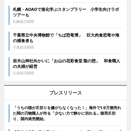
札幌・AOAOで進化学ぶスタンプラリー 小学生向けラボ
ツアーも
札幌経済新聞
千葉県立中央博物館で「ちば恐竜博」 巨大肉食恐竜や海
の捕食者も
千葉経済新聞
岩木山神社向かいに「お山の花彩食堂 龍の憩」 和食職人
の夫婦が経営
弘前経済新聞
プレスリリース
「うちの猫が爪切りを嫌がらなくなった！」海外で1.9万個売れ
た関の刃物職人が作る「少ない力で静かに切れる」猫用爪切
り、国内発売開始。