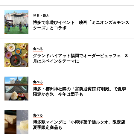
見る・遊ぶ
博多で水遊びイベント 映画「ミニオンズ＆モンス
ターズ」とコラボ
食べる
グランドハイアット福岡でオーダービュッフェ 8
月はスペインをテーマに
食べる
博多・櫛田神社隣の「宮前迎賓館 灯明殿」で夏季
限定かき氷 今年は団子も
食べる
博多駅マイングに「小樽洋菓子舗ルタオ」限定店
夏季限定商品も