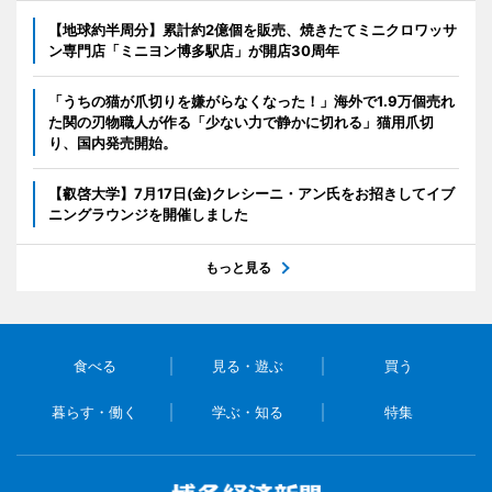
【地球約半周分】累計約2億個を販売、焼きたてミニクロワッサ
ン専門店「ミニヨン博多駅店」が開店30周年
「うちの猫が爪切りを嫌がらなくなった！」海外で1.9万個売れ
た関の刃物職人が作る「少ない力で静かに切れる」猫用爪切
り、国内発売開始。
【叡啓大学】7月17日(金)クレシーニ・アン氏をお招きしてイブ
ニングラウンジを開催しました
もっと見る
食べる
見る・遊ぶ
買う
暮らす・働く
学ぶ・知る
特集