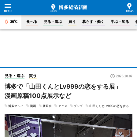
36°C
食べる
見る・遊ぶ
買う
暮らす・働く
学ぶ・知る
見る・遊ぶ
買う
2025.10.07
博多で「山田くんとLv999の恋をする展」
漫画原稿100点展示など
博多マルイ
漫画
展覧会
アニメ
グッズ
山田くんとLv999の恋をする