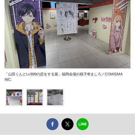
「山田くんとLv999の恋をする展」福岡会場の様子©ましろ／COMISMA
INC.