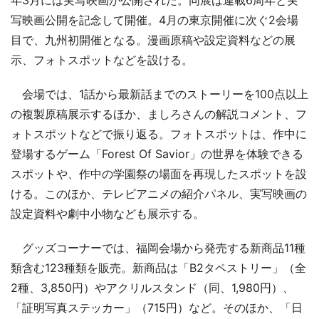
年3月には実写映画が公開された。同展は連載6周年と実
写映画公開を記念して開催。4月の東京開催に次ぐ2会場
目で、九州初開催となる。漫画原稿や設定資料などの展
示、フォトスポットなどを設ける。
会場では、1話から最新話までのストーリーを100点以上
の複製原稿展示するほか、ましろさんの解説コメント、フ
ォトスポットなどで振り返る。フォトスポットは、作中に
登場するゲーム「Forest Of Savior」の世界を体験できる
スポットや、作中の学園祭の場面を再現したスポットを設
ける。このほか、テレビアニメの紹介パネル、実写映画の
設定資料や劇中小物なども展示する。
グッズコーナーでは、福岡会場から発売する新商品11種
類含む123種類を販売。新商品は「B2タペストリー」（全
2種、3,850円）やアクリルスタンド（同、1,980円）、
「証明写真ステッカー」（715円）など。そのほか、「日