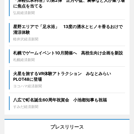
「津軽伝承料理」の第2弾 正月や盆、農事など人が集う場
に焦点を当てる
弘前経済新聞
星野エリアで「足水浴」 13度の湧水とヒノキ香るおけで
清涼体験
軽井沢経済新聞
札幌でゲームイベント10月開催へ 高校生向け企画を新設
札幌経済新聞
火星を旅するVR体験アトラクション みなとみらい
PLOT48に登場
ヨコハマ経済新聞
八広で町名誕生60周年祝賀会 小池都知事も祝福
すみだ経済新聞
プレスリリース