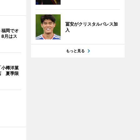
冨安がクリスタルパレス加
入
ト福岡でオ
 8月はス
もっと見る
「小樽洋菓
店 夏季限