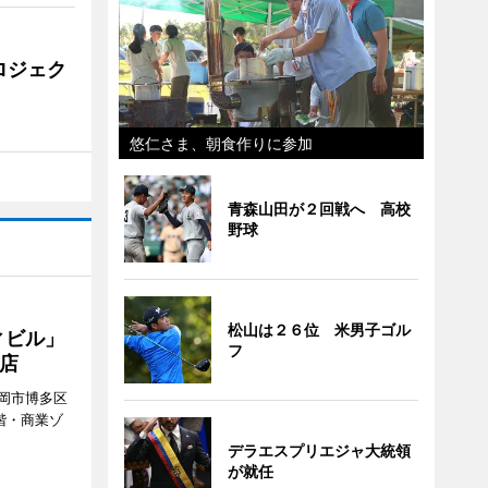
ロジェク
悠仁さま、朝食作りに参加
青森山田が２回戦へ 高校
野球
松山は２６位 米男子ゴル
ィビル」
フ
店
岡市博多区
階・商業ゾ
。
デラエスプリエジャ大統領
が就任