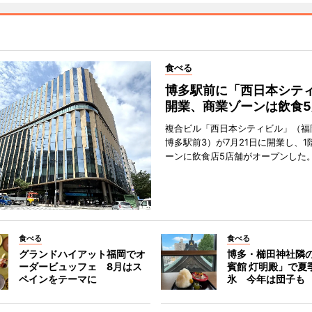
食べる
博多駅前に「西日本シテ
開業、商業ゾーンは飲食5
複合ビル「西日本シティビル」（福
博多駅前3）が7月21日に開業し、1
ーンに飲食店5店舗がオープンした
食べる
食べる
グランドハイアット福岡でオ
博多・櫛田神社隣
ーダービュッフェ 8月はス
賓館 灯明殿」で夏
ペインをテーマに
氷 今年は団子も