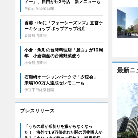
ィー」、自由が丘2号店 新メニューも
自由が丘経済新聞
香港・ifcに「フォーシーズンズ」直営ケ
ーキショップ ポップアップ出店
香港経済新聞
小倉・魚町の台湾料理店「麗白」が10周
年 小倉南産の台湾野菜使う
小倉経済新聞
最新ニ
石廊崎オーシャンパークで「夕涼会」
来場100万人達成セレモニーも
伊豆下田経済新聞
プレスリリース
「うちの猫が爪切りを嫌がらなくなっ
た！」海外で1.9万個売れた関の刃物職人が