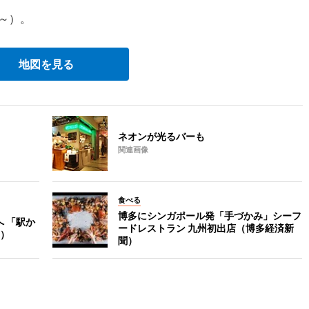
～）。
地図を見る
ネオンが光るバーも
関連画像
食べる
博多にシンガポール発「手づかみ」シーフ
へ 「駅か
ードレストラン 九州初出店（博多経済新
）
聞）