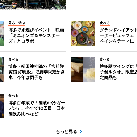
見る・遊ぶ
食べる
博多で水遊びイベント 映画
グランドハイアッ
「ミニオンズ＆モンスター
ーダービュッフェ
ズ」とコラボ
ペインをテーマに
食べる
食べる
博多・櫛田神社隣の「宮前迎
博多駅マイングに
賓館 灯明殿」で夏季限定かき
子舗ルタオ」限定
氷 今年は団子も
定商品も
食べる
博多百年蔵で「酒蔵de冷ガー
デン」、今年で10回目 日本
酒飲み比べなど
もっと見る