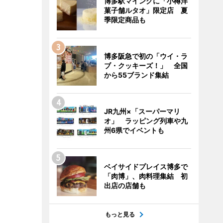
博多駅マイングに「小樽洋
菓子舗ルタオ」限定店 夏
季限定商品も
博多阪急で初の「ウイ・ラ
ブ・クッキーズ！」 全国
から55ブランド集結
JR九州×「スーパーマリ
オ」 ラッピング列車や九
州6県でイベントも
ベイサイドプレイス博多で
「肉博」、肉料理集結 初
出店の店舗も
もっと見る