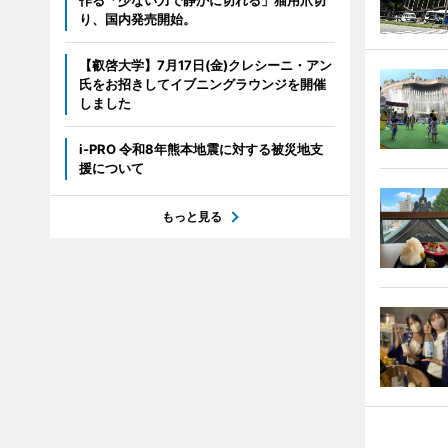
作る「少ない力で静かに切れる」猫用爪切
り、国内発売開始。
【叡啓大学】7月17日(金)クレシーニ・アン
氏をお招きしてイブニングラウンジを開催
しました
i-PRO 令和8年熊本地震に対する被災地支
援について
もっと見る