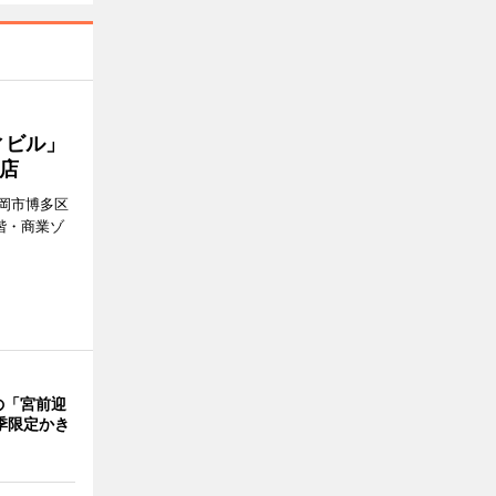
ィビル」
店
岡市博多区
階・商業ゾ
。
の「宮前迎
季限定かき