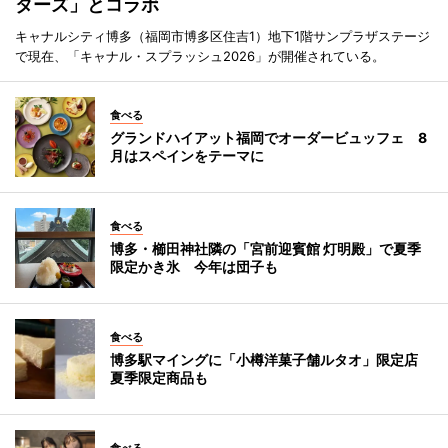
ターズ」とコラボ
キャナルシティ博多（福岡市博多区住吉1）地下1階サンプラザステージ
で現在、「キャナル・スプラッシュ2026」が開催されている。
食べる
グランドハイアット福岡でオーダービュッフェ 8
月はスペインをテーマに
食べる
博多・櫛田神社隣の「宮前迎賓館 灯明殿」で夏季
限定かき氷 今年は団子も
食べる
博多駅マイングに「小樽洋菓子舗ルタオ」限定店
夏季限定商品も
食べる