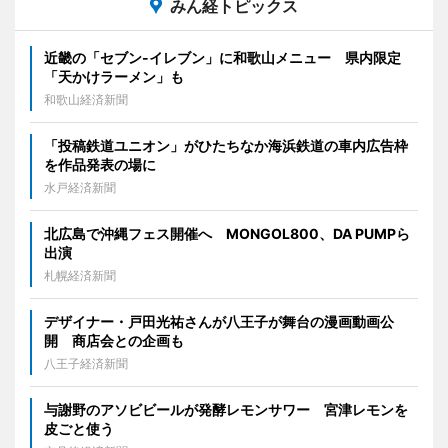
みん経トピックス
近畿の「セブン-イレブン」に和歌山メニュー 県内限定
「天かけラーメン」も
和歌山経済新聞
「投稿鉄道ユニオン」がひたちなか海浜鉄道の車内広告枠
を作品発表の場に
水戸経済新聞
北広島で沖縄フェス開催へ MONGOL800、DA PUMPら
出演
札幌経済新聞
デザイナー・戸田光祐さんが八王子が舞台の漫画動画公
開 商店会との企画も
八王子経済新聞
与謝野のアソビビールが発酵レモンサワー 宮津レモンを
皮ごと使う