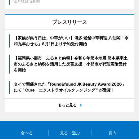
京丹後経済新聞
プレスリリース
【家族が集う日は、中華がいい】博多 老舗中華料理 八仙閣「令
和九年おせち」8月1日より予約受付開始
【福岡県小郡市 ふるさと納税】令和８年熊本地震 熊本県宇土
市のふるさと納税を活用した災害支援 小郡市が代理寄附受付
を開始
タイで開催された「found&found JK Beauty Award 2026」
にて “ Cure エクストラオイルクレンジング ” が受賞！
もっと見る
食べる
見る・遊ぶ
買う