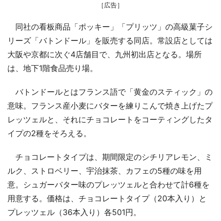
［広告］
同社の看板商品「ポッキー」「プリッツ」の高級菓子シ
リーズ「バトンドール」を販売する同店。常設店としては
大阪や京都に次ぐ4店舗目で、九州初出店となる。場所
は、地下1階食品売り場。
バトンドールとはフランス語で「黄金のスティック」の
意味。フランス産小麦にバターを練りこんで焼き上げたプ
レッツェルと、それにチョコレートをコーティングしたタ
イプの2種をそろえる。
チョコレートタイプは、期間限定のシチリアレモン、ミ
ルク、ストロベリー、宇治抹茶、カフェの5種の味を用
意。シュガーバター味のプレッツェルと合わせて計6種を
用意する。価格は、チョコレートタイプ（20本入り）と
プレッツェル（36本入り）各501円。