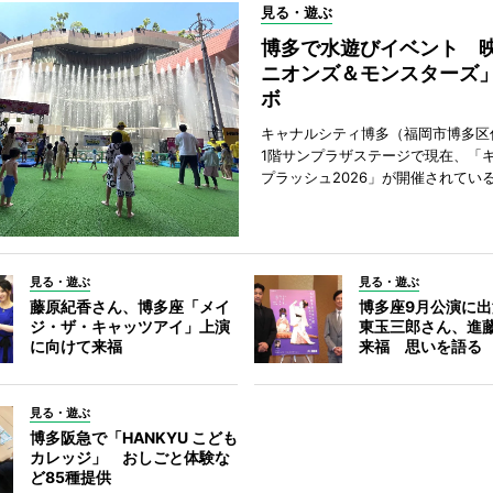
見る・遊ぶ
博多で水遊びイベント 
ニオンズ＆モンスターズ
ボ
キャナルシティ博多（福岡市博多区
1階サンプラザステージで現在、「
プラッシュ2026」が開催されてい
見る・遊ぶ
見る・遊ぶ
藤原紀香さん、博多座「メイ
博多座9月公演に
ジ・ザ・キャッツアイ」上演
東玉三郎さん、進
に向けて来福
来福 思いを語る
見る・遊ぶ
博多阪急で「HANKYU こども
カレッジ」 おしごと体験な
ど85種提供