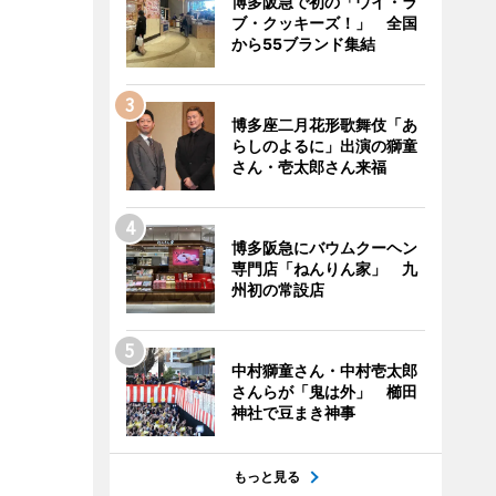
博多阪急で初の「ウイ・ラ
ブ・クッキーズ！」 全国
から55ブランド集結
博多座二月花形歌舞伎「あ
らしのよるに」出演の獅童
さん・壱太郎さん来福
博多阪急にバウムクーヘン
専門店「ねんりん家」 九
州初の常設店
中村獅童さん・中村壱太郎
さんらが「鬼は外」 櫛田
神社で豆まき神事
もっと見る