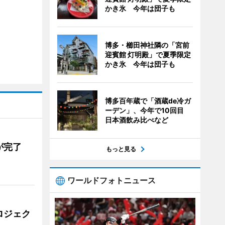
かき氷 今年は団子も
博多・櫛田神社隣の「宮前
迎賓館 灯明殿」で夏季限定
かき氷 今年は団子も
博多百年蔵で「酒蔵de冷ガ
ーデン」、今年で10回目
日本酒飲み比べなど
が完了
もっと見る
ワールドフォトニュース
ロジェク