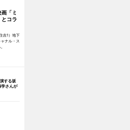
映画「ミ
」とコラ
住吉1）地下
キャナル・ス
る。
出演する坂
藤学さんが