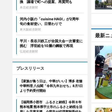
換 議場で町への提案、再質問も
本庄経済新聞
河内小阪の「cuisine HAGI」が2周年
旬の食材使い、日替わりで
東大阪経済新聞
最新ニ
平川・長谷川鉄工が全国大会一次審査に
挑む 浮世絵を10層の鋼板で再現
弘前経済新聞
プレスリリース
【家族が集う日は、中華がいい】博多 老舗
中華料理 八仙閣「令和九年おせち」8月1日
より予約受付開始
【福岡県小郡市 ふるさと納税】令和８年
熊本地震 熊本県宇土市のふるさと納税を活
用した災害支援 小郡市が代理寄附受付を