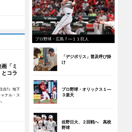
プロ野球・広島７―１１巨人
「デジポリス」普及呼び掛
け
映画「ミ
」とコラ
住吉1）地下
プロ野球・オリックス１―
３楽天
キャナル・ス
る。
佐野日大、２回戦へ 高校
野球