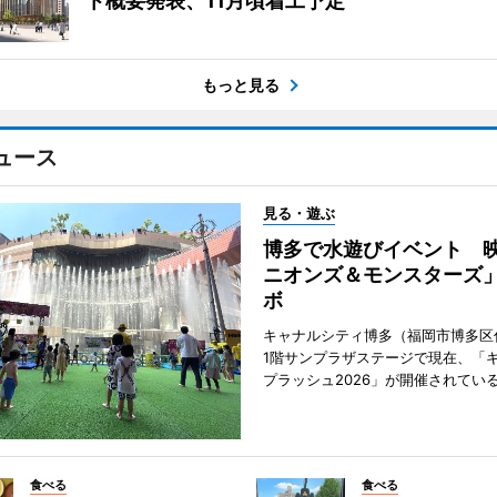
ト概要発表、11月頃着工予定
もっと見る
ュース
見る・遊ぶ
博多で水遊びイベント 
ニオンズ＆モンスターズ
ボ
キャナルシティ博多（福岡市博多区
1階サンプラザステージで現在、「
プラッシュ2026」が開催されてい
食べる
食べる