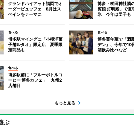
グランドハイアット福岡でオ
博多・櫛田神社隣
ーダービュッフェ 8月はス
賓館 灯明殿」で夏
ペインをテーマに
氷 今年は団子も
食べる
食べる
博多駅マイングに「小樽洋菓
博多百年蔵で「酒蔵
子舗ルタオ」限定店 夏季限
デン」、今年で10
定商品も
酒飲み比べなど
食べる
博多駅前に「ブルーボトルコ
ーヒー 博多カフェ」 九州2
店舗目
もっと見る
遊ぶ