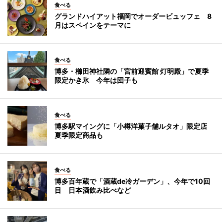
食べる
グランドハイアット福岡でオーダービュッフェ 8
月はスペインをテーマに
食べる
博多・櫛田神社隣の「宮前迎賓館 灯明殿」で夏季
限定かき氷 今年は団子も
食べる
博多駅マイングに「小樽洋菓子舗ルタオ」限定店
夏季限定商品も
食べる
博多百年蔵で「酒蔵de冷ガーデン」、今年で10回
目 日本酒飲み比べなど