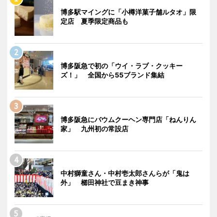
博多駅マイングに「小樽洋菓子舗ルタオ」限
定店 夏季限定商品も
博多阪急で初の「ウイ・ラブ・クッキー
ズ！」 全国から55ブランド集結
博多阪急にバウムクーヘン専門店「ねんりん
家」 九州初の常設店
中村獅童さん・中村壱太郎さんらが「鬼は
外」 櫛田神社で豆まき神事