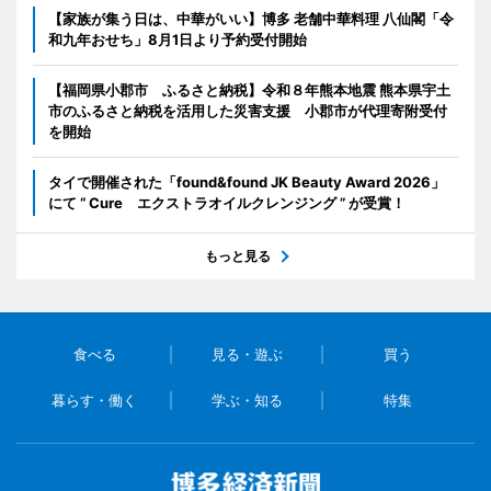
【家族が集う日は、中華がいい】博多 老舗中華料理 八仙閣「令
和九年おせち」8月1日より予約受付開始
【福岡県小郡市 ふるさと納税】令和８年熊本地震 熊本県宇土
市のふるさと納税を活用した災害支援 小郡市が代理寄附受付
を開始
タイで開催された「found&found JK Beauty Award 2026」
にて “ Cure エクストラオイルクレンジング ” が受賞！
もっと見る
食べる
見る・遊ぶ
買う
暮らす・働く
学ぶ・知る
特集