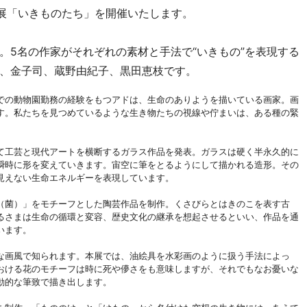
プ展「いきものたち」を開催いたします。
。5名の作家がそれぞれの素材と手法で“いきもの”を表現する
、金子司、蔵野由紀子、黒田恵枝です。
での動物園勤務の経験をもつアドは、生命のありようを描いている画家。画
す。私たちを見つめているような生き物たちの視線や佇まいは、ある種の緊
て工芸と現代アートを横断するガラス作品を発表。ガラスは硬く半永久的に
瞬時に形を変えていきます。宙空に筆をとるようにして描かれる造形。その
見えない生命エネルギーを表現しています。
（菌）」をモチーフとした陶芸作品を制作。くさびらとはきのこを表す古
るさまは生命の循環と変容、歴史文化の継承を想起させるといい、作品を通
います。
な画風で知られます。本展では、油絵具を水彩画のように扱う手法によっ
おける花のモチーフは時に死や儚さをも意味しますが、それでもなお憂いな
動的な筆致で描き出します。