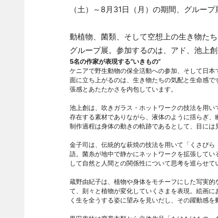
（土）～8月31日（月）の期間、グルー
動植物、菌類、そして空想上の生き物たち
グループ展。参加するのは、アド、池上創
5名の作家が表現する“いきもの”
ケニアで野生動物の保全活動への参加、そして日本
面に立ち上がるのは、生き物たちの気配と生命感で
張感とあたたかさを内包しています。
池上創は、吹きガラス・ホットワークの技法を用い
存在する素材でありながら、液体のように揺らぎ、
制作過程は身体の動きの軌跡であるとして、目には
金子司は、伝統的な萩焼の技法を用いて「くさびら
語。菌糸が地中で静かにネットワークを拡張してい
して自然と人間との関係性について思考を巡らせて
蔵野由紀子は、植物や身体をモチーフにした写実的
て、刻々と植物が変化していくさまを表現。絵画に
く生を全うする姿に望みを見いだし、その躍動感を