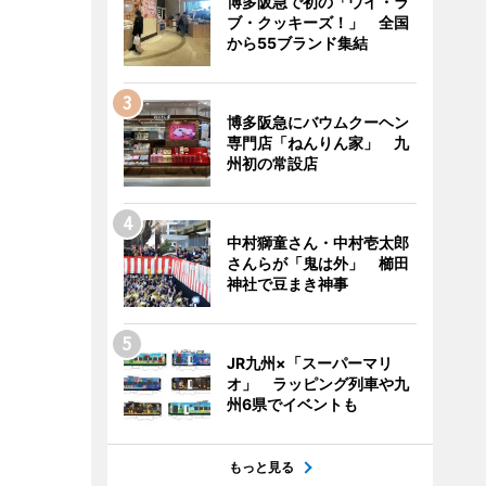
博多阪急で初の「ウイ・ラ
ブ・クッキーズ！」 全国
から55ブランド集結
博多阪急にバウムクーヘン
専門店「ねんりん家」 九
州初の常設店
中村獅童さん・中村壱太郎
さんらが「鬼は外」 櫛田
神社で豆まき神事
JR九州×「スーパーマリ
オ」 ラッピング列車や九
州6県でイベントも
もっと見る