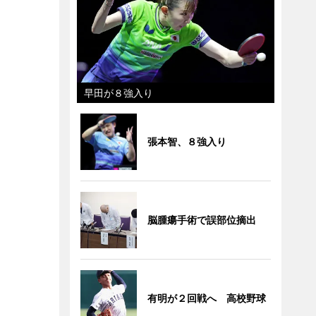
早田が８強入り
張本智、８強入り
脳腫瘍手術で誤部位摘出
有明が２回戦へ 高校野球