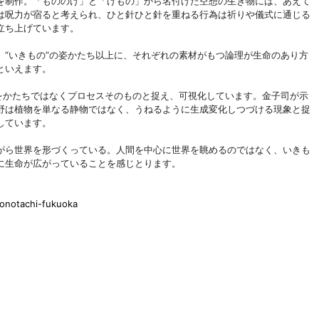
を制作。「もののけ」と「けもの」から名付けた空想の生き物には、あえて
は呪力が宿ると考えられ、ひと針ひと針を重ねる行為は祈りや儀式に通じる
立ち上げています。
“いきもの”の姿かたち以上に、それぞれの素材がもつ論理が生命のあり方
といえます。
をかたちではなくプロセスそのものと捉え、可視化しています。金子司が示
野は植物を単なる静物ではなく、うねるように生成変化しつづける現象と捉
しています。
がら世界を形づくっている。人間を中心に世界を眺めるのではなく、いきも
に生命が広がっていることを感じとります。
monotachi-fukuoka