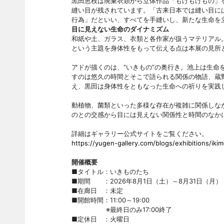
黒田恵枝は廃棄衣類から立体作品「もけもけもの」
縫い目が残されています。「古来日本では縫い目に
行為」だといい、すべてを手縫いし、新たな生命を
目に見えない生命のダイナミズム
和紙や土、ガラス、衣類と各作家が扱うマテリアル。
という主題を身体性をもって伝える点は本展の見所
アドが描くのは、“いきもの”の奥行き。池上は生命
すのは悠久の時間とそこで語られる関係の物語、蔵
え、黒田は身体性をともなった生命への祈りを実践
動植物、菌類といった多様な存在が複雑に関係しな
のとの交感から目には見えない関係性と時間のなか
詳細はギャラリー公式サイトをご覧ください。
https://yugen-gallery.com/blogs/exhibitions/iki
開催概要
■タイトル：いきものたち
■期間 ：2026年8月1日（土）～8月31日（月）
■在廊日 ：未定
■開館時間：11:00～19:00
※最終日のみ17:00終了
■定休日 ：火曜日