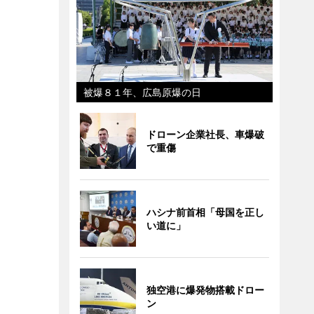
被爆８１年、広島原爆の日
ドローン企業社長、車爆破
で重傷
ハシナ前首相「母国を正し
い道に」
独空港に爆発物搭載ドロー
ン