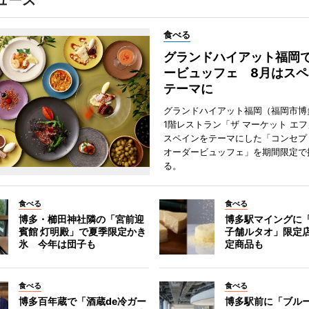
ュース
食べる
グランドハイアット福岡
ービュッフェ 8月はスペ
テーマに
グランドハイアット福岡（福岡市博
1階レストラン「ザ マーケット エ
スペインをテーマにした「コンセプ
オーダービュッフェ」を期間限定で
る。
食べる
食べる
博多・櫛田神社隣の「宮前迎
博多駅マイングに
賓館 灯明殿」で夏季限定かき
子舗ルタオ」限定
氷 今年は団子も
定商品も
食べる
食べる
博多百年蔵で「酒蔵de冷ガー
博多駅前に「ブル