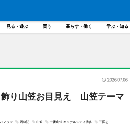
見る・遊ぶ
買う
暮らす・働く
学ぶ・知る
2026.07.06
飾り山笠お目見え 山笠テーマ
パノラマ
西遊記
山笠
十番山笠 キャナルシティ博多
三国志