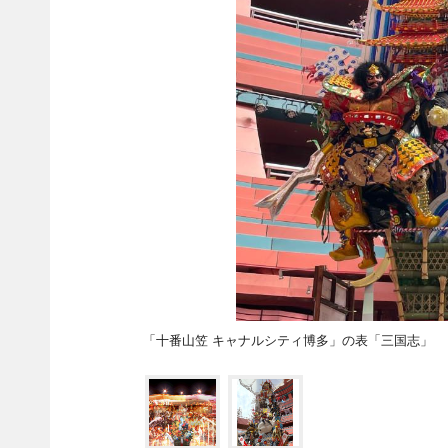
「十番山笠 キャナルシティ博多」の表「三国志」