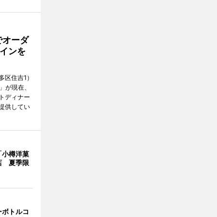
でオーダ
インを
多区住吉1）
フ」が現在、
トディナー
提供してい
「小樽洋菓
店 夏季限
ーボトルコ