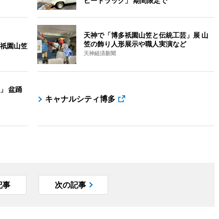
ヒートラック」 期間限定で
天神で「博多祇園山笠と伝統工芸」展 山
笠の飾り人形展示や職人実演など
祇園山笠
天神経済新聞
」 盆踊
キャナルシティ博多
記事
次の記事