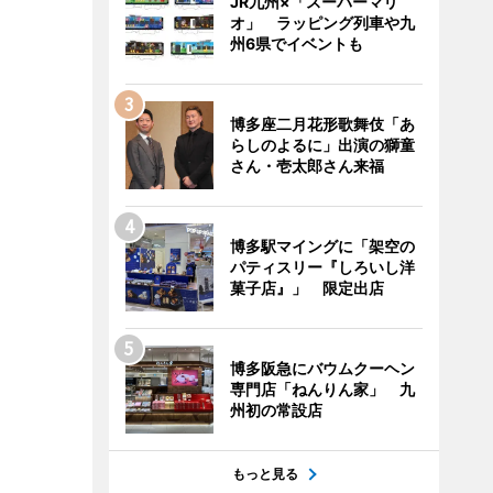
JR九州×「スーパーマリ
オ」 ラッピング列車や九
州6県でイベントも
博多座二月花形歌舞伎「あ
らしのよるに」出演の獅童
さん・壱太郎さん来福
博多駅マイングに「架空の
パティスリー『しろいし洋
菓子店』」 限定出店
博多阪急にバウムクーヘン
専門店「ねんりん家」 九
州初の常設店
もっと見る