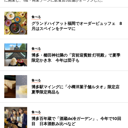
に開業し、1階・商業ゾーンに飲食店5店舗がオープンした。
食べる
グランドハイアット福岡でオーダービュッフェ 8
月はスペインをテーマに
食べる
博多・櫛田神社隣の「宮前迎賓館 灯明殿」で夏季
限定かき氷 今年は団子も
食べる
博多駅マイングに「小樽洋菓子舗ルタオ」限定店
夏季限定商品も
食べる
博多百年蔵で「酒蔵de冷ガーデン」、今年で10回
目 日本酒飲み比べなど