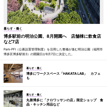
暮らす・働く
博多駅前の明治公園、8月開園へ 店舗棟に飲食店
など7店
Park-PFI（公募設置管理制度）を活用した整備が進む明治公園（福岡市
博多区博多駅前3）の開園日が8月7日に決定した。
暮らす・働く
博多にワークスペース「HAKATA LAB」 カフェ
も
暮らす・働く
丸善博多に「クロワッサンの店」限定ショップ 食
品・キッチン用品など