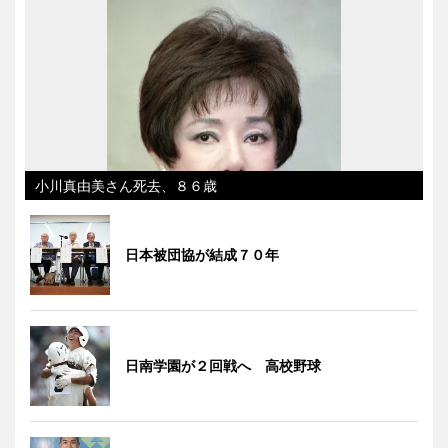
小川真由美さん死去、８６歳
日本被団協が結成７０年
日南学園が２回戦へ 高校野球