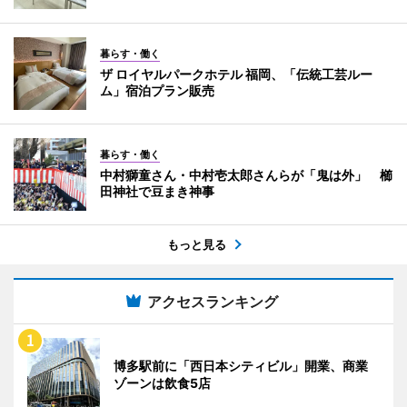
暮らす・働く
ザ ロイヤルパークホテル 福岡、「伝統工芸ルー
ム」宿泊プラン販売
暮らす・働く
中村獅童さん・中村壱太郎さんらが「鬼は外」 櫛
田神社で豆まき神事
もっと見る
アクセスランキング
博多駅前に「西日本シティビル」開業、商業
ゾーンは飲食5店