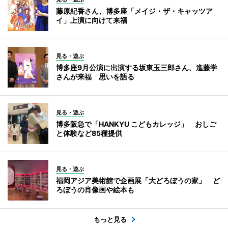
藤原紀香さん、博多座「メイジ・ザ・キャッツア
イ」上演に向けて来福
見る・遊ぶ
博多座9月公演に出演する坂東玉三郎さん、進藤学
さんが来福 思いを語る
見る・遊ぶ
博多阪急で「HANKYU こどもカレッジ」 おしご
と体験など85種提供
見る・遊ぶ
福岡アジア美術館で企画展「大どろぼうの家」 ど
ろぼうの肖像画や絵本も
もっと見る