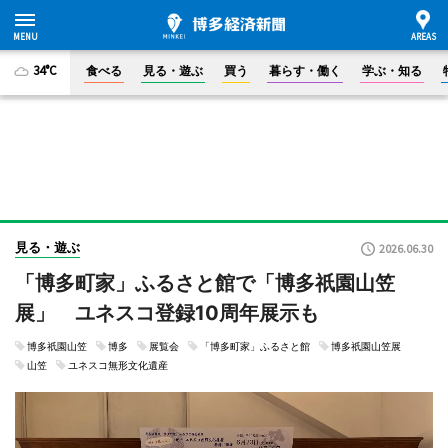
34°C
食べる
見る・遊ぶ
買う
暮らす・働く
学ぶ・知る
見る・遊ぶ
2026.06.30
「博多町家」ふるさと館で「博多祇園山笠
展」 ユネスコ登録10周年展示も
博多祇園山笠
博多
展覧会
「博多町家」ふるさと館
博多祇園山笠展
山笠
ユネスコ無形文化遺産