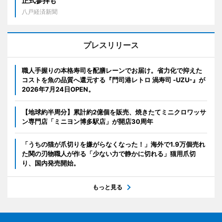
正式参拝も
八戸経済新聞
プレスリリース
職人手握りの本格寿司を配膳レーンでお届け。省力化で抑えた
コストを魚の品質へ還元する『門司港レトロ 渦寿司 -UZU-』が
2026年7月24日OPEN。
【地球約半周分】累計約2億個を販売、焼きたてミニクロワッサ
ン専門店「ミニヨン博多駅店」が開店30周年
「うちの猫が爪切りを嫌がらなくなった！」海外で1.9万個売れ
た関の刃物職人が作る「少ない力で静かに切れる」猫用爪切
り、国内発売開始。
もっと見る