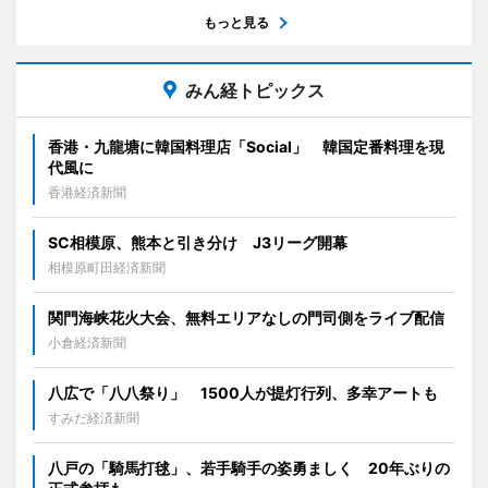
もっと見る
みん経トピックス
香港・九龍塘に韓国料理店「Social」 韓国定番料理を現
代風に
香港経済新聞
SC相模原、熊本と引き分け J3リーグ開幕
相模原町田経済新聞
関門海峡花火大会、無料エリアなしの門司側をライブ配信
小倉経済新聞
八広で「八八祭り」 1500人が提灯行列、多幸アートも
すみだ経済新聞
八戸の「騎馬打毬」、若手騎手の姿勇ましく 20年ぶりの