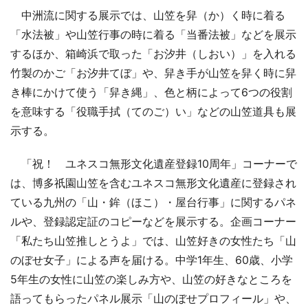
中洲流に関する展示では、山笠を舁（か）く時に着る
「水法被」や山笠行事の時に着る「当番法被」などを展示
するほか、箱崎浜で取った「お汐井（しおい）」を入れる
竹製のかご「お汐井てぼ」や、舁き手が山笠を舁く時に舁
き棒にかけて使う「舁き縄」、色と柄によって6つの役割
を意味する「役職手拭（てのご）い」などの山笠道具も展
示する。
「祝！ ユネスコ無形文化遺産登録10周年」コーナーで
は、博多祇園山笠を含むユネスコ無形文化遺産に登録され
ている九州の「山・鉾（ほこ）・屋台行事」に関するパネ
ルや、登録認定証のコピーなどを展示する。企画コーナー
「私たち山笠推しとうよ」では、山笠好きの女性たち「山
のぼせ女子」による声を届ける。中学1年生、60歳、小学
5年生の女性に山笠の楽しみ方や、山笠の好きなところを
語ってもらったパネル展示「山のぼせプロフィール」や、