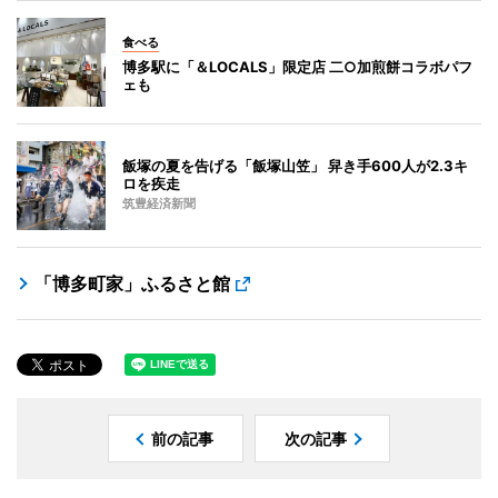
食べる
博多駅に「＆LOCALS」限定店 二○加煎餅コラボパフ
ェも
飯塚の夏を告げる「飯塚山笠」 舁き手600人が2.3キ
ロを疾走
筑豊経済新聞
「博多町家」ふるさと館
前の記事
次の記事