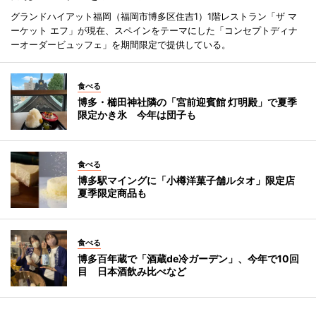
グランドハイアット福岡（福岡市博多区住吉1）1階レストラン「ザ マ
ーケット エフ」が現在、スペインをテーマにした「コンセプトディナ
ーオーダービュッフェ」を期間限定で提供している。
食べる
博多・櫛田神社隣の「宮前迎賓館 灯明殿」で夏季
限定かき氷 今年は団子も
食べる
博多駅マイングに「小樽洋菓子舗ルタオ」限定店
夏季限定商品も
食べる
博多百年蔵で「酒蔵de冷ガーデン」、今年で10回
目 日本酒飲み比べなど