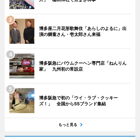
博多座二月花形歌舞伎「あらしのよるに」出
演の獅童さん・壱太郎さん来福
博多阪急にバウムクーヘン専門店「ねんりん
家」 九州初の常設店
博多阪急で初の「ウイ・ラブ・クッキー
ズ！」 全国から55ブランド集結
もっと見る