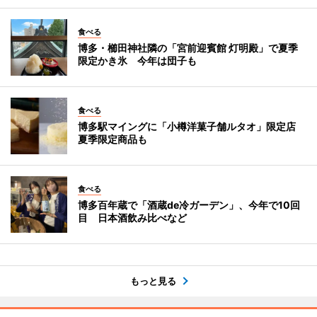
食べる
博多・櫛田神社隣の「宮前迎賓館 灯明殿」で夏季
限定かき氷 今年は団子も
食べる
博多駅マイングに「小樽洋菓子舗ルタオ」限定店
夏季限定商品も
食べる
博多百年蔵で「酒蔵de冷ガーデン」、今年で10回
目 日本酒飲み比べなど
もっと見る