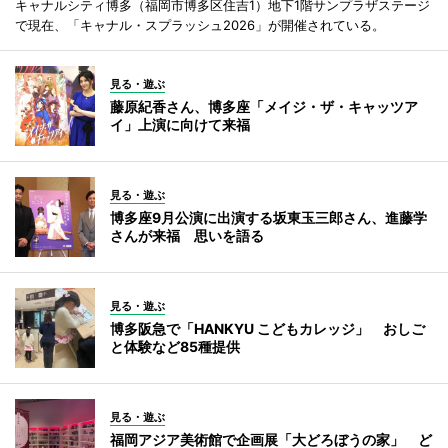
キャナルシティ博多（福岡市博多区住吉1）地下1階サンプラザステージ
で現在、「キャナル・スプラッシュ2026」が開催されている。
見る・遊ぶ
藤原紀香さん、博多座「メイジ・ザ・キャッツア
イ」上演に向けて来福
見る・遊ぶ
博多座9月公演に出演する坂東玉三郎さん、進藤学
さんが来福 思いを語る
見る・遊ぶ
博多阪急で「HANKYU こどもカレッジ」 おしご
と体験など85種提供
見る・遊ぶ
福岡アジア美術館で企画展「大どろぼうの家」 ど