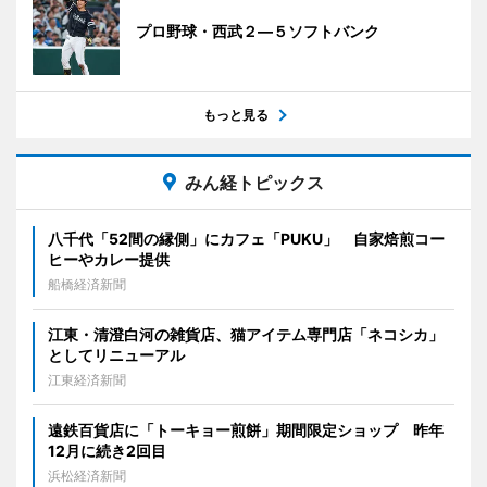
プロ野球・西武２―５ソフトバンク
もっと見る
みん経トピックス
八千代「52間の縁側」にカフェ「PUKU」 自家焙煎コー
ヒーやカレー提供
船橋経済新聞
江東・清澄白河の雑貨店、猫アイテム専門店「ネコシカ」
としてリニューアル
江東経済新聞
遠鉄百貨店に「トーキョー煎餅」期間限定ショップ 昨年
12月に続き2回目
浜松経済新聞