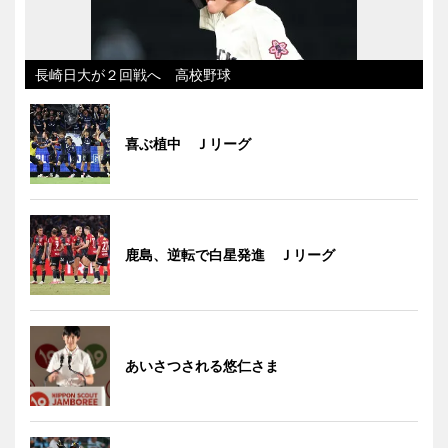
長崎日大が２回戦へ 高校野球
喜ぶ植中 Ｊリーグ
鹿島、逆転で白星発進 Ｊリーグ
あいさつされる悠仁さま