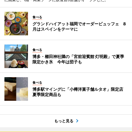
食べる
グランドハイアット福岡でオーダービュッフェ 8
月はスペインをテーマに
食べる
博多・櫛田神社隣の「宮前迎賓館 灯明殿」で夏季
限定かき氷 今年は団子も
食べる
博多駅マイングに「小樽洋菓子舗ルタオ」限定店
夏季限定商品も
もっと見る