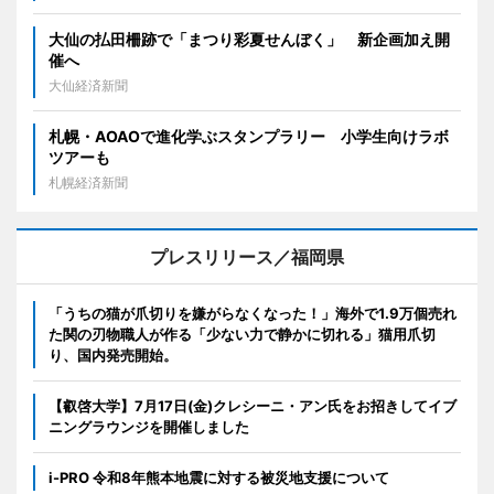
大仙の払田柵跡で「まつり彩夏せんぼく」 新企画加え開
催へ
大仙経済新聞
札幌・AOAOで進化学ぶスタンプラリー 小学生向けラボ
ツアーも
札幌経済新聞
プレスリリース／福岡県
「うちの猫が爪切りを嫌がらなくなった！」海外で1.9万個売れ
た関の刃物職人が作る「少ない力で静かに切れる」猫用爪切
り、国内発売開始。
【叡啓大学】7月17日(金)クレシーニ・アン氏をお招きしてイブ
ニングラウンジを開催しました
i-PRO 令和8年熊本地震に対する被災地支援について