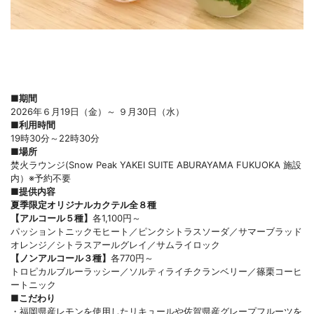
■期間
2026年６月19日（金）～ ９月30日（水）
■利用時間
19時30分～22時30分
■場所
焚火ラウンジ(Snow Peak YAKEI SUITE ABURAYAMA FUKUOKA 施設
内）※予約不要
■提供内容
夏季限定オリジナルカクテル全８種
【アルコール５種】
各1,100円～
パッショントニックモヒート／ピンクシトラスソーダ／サマーブラッド
オレンジ／シトラスアールグレイ／サムライロック
【ノンアルコール３種】
各770円～
トロピカルブルーラッシー／ソルティライチクランベリー／篠栗コーヒ
ートニック
■こだわり
・福岡県産レモンを使用したリキュールや佐賀県産グレープフルーツを