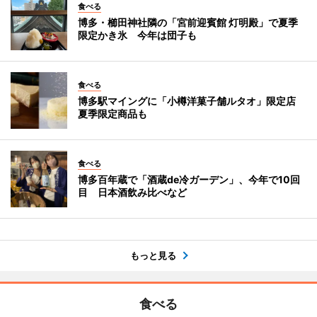
食べる
博多・櫛田神社隣の「宮前迎賓館 灯明殿」で夏季
限定かき氷 今年は団子も
食べる
博多駅マイングに「小樽洋菓子舗ルタオ」限定店
夏季限定商品も
食べる
博多百年蔵で「酒蔵de冷ガーデン」、今年で10回
目 日本酒飲み比べなど
もっと見る
食べる