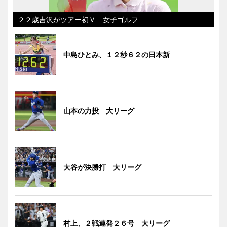
２２歳吉沢がツアー初Ｖ 女子ゴルフ
中島ひとみ、１２秒６２の日本新
山本の力投 大リーグ
大谷が決勝打 大リーグ
村上、２戦連発２６号 大リーグ