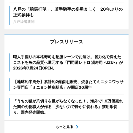
八戸の「騎馬打毬」、若手騎手の姿勇ましく 20年ぶりの
正式参拝も
八戸経済新聞
プレスリリース
職人手握りの本格寿司を配膳レーンでお届け。省力化で抑えた
コストを魚の品質へ還元する『門司港レトロ 渦寿司 -UZU-』が
2026年7月24日OPEN。
【地球約半周分】累計約2億個を販売、焼きたてミニクロワッサ
ン専門店「ミニヨン博多駅店」が開店30周年
「うちの猫が爪切りを嫌がらなくなった！」海外で1.9万個売れ
た関の刃物職人が作る「少ない力で静かに切れる」猫用爪切
り、国内発売開始。
もっと見る