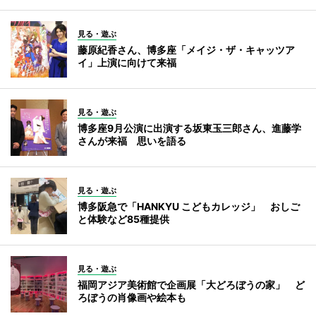
見る・遊ぶ
藤原紀香さん、博多座「メイジ・ザ・キャッツア
イ」上演に向けて来福
見る・遊ぶ
博多座9月公演に出演する坂東玉三郎さん、進藤学
さんが来福 思いを語る
見る・遊ぶ
博多阪急で「HANKYU こどもカレッジ」 おしご
と体験など85種提供
見る・遊ぶ
福岡アジア美術館で企画展「大どろぼうの家」 ど
ろぼうの肖像画や絵本も