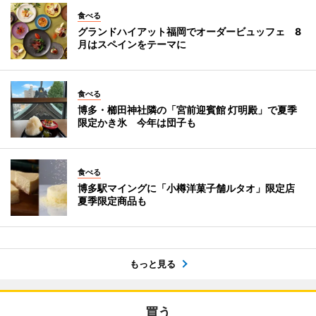
食べる
グランドハイアット福岡でオーダービュッフェ 8
月はスペインをテーマに
食べる
博多・櫛田神社隣の「宮前迎賓館 灯明殿」で夏季
限定かき氷 今年は団子も
食べる
博多駅マイングに「小樽洋菓子舗ルタオ」限定店
夏季限定商品も
もっと見る
買う