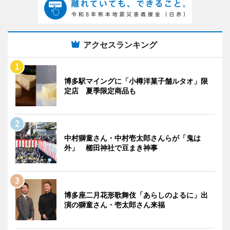
アクセスランキング
博多駅マイングに「小樽洋菓子舗ルタオ」限
定店 夏季限定商品も
中村獅童さん・中村壱太郎さんらが「鬼は
外」 櫛田神社で豆まき神事
博多座二月花形歌舞伎「あらしのよるに」出
演の獅童さん・壱太郎さん来福