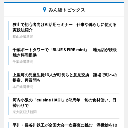
みん経トピックス
狭山で初心者向けAI活用セミナー 仕事や暮らしに使える
実践法紹介
狭山経済新聞
千葉ポートタワーで「BLUE＆FIRE mini」 地元店が鉄板
焼き料理提供
千葉経済新聞
上里町の児童生徒16人が町長らと意見交換 議場で町への
提案、再質問も
本庄経済新聞
河内小阪の「cuisine HAGI」が2周年 旬の食材使い、日
替わりで
東大阪経済新聞
平川・長谷川鉄工が全国大会一次審査に挑む 浮世絵を10