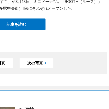
こ」が3月18日、ミニドーナツ店「ROOTH（ルース）」
博多駅中央街）1階にそれぞれオープンした。
記事を読む
写真
次の写真
エリア特集