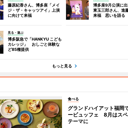
藤原紀香さん、博多座「メイ
博多座9月公演に
ジ・ザ・キャッツアイ」上演
東玉三郎さん、進
に向けて来福
来福 思いを語る
見る・遊ぶ
博多阪急で「HANKYU こども
カレッジ」 おしごと体験な
ど85種提供
もっと見る
食べる
グランドハイアット福岡
ービュッフェ 8月はスペ
テーマに