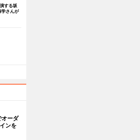
出演する坂
藤学さんが
でオーダ
インを