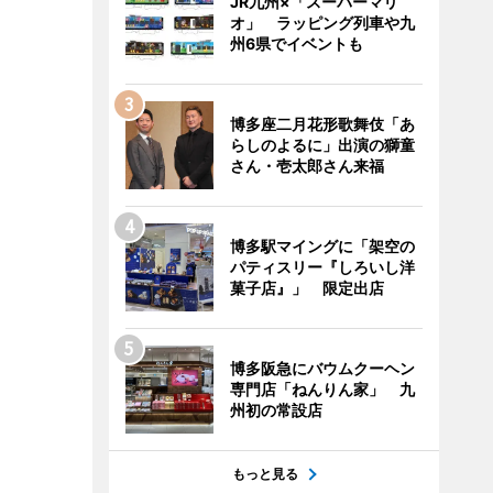
JR九州×「スーパーマリ
オ」 ラッピング列車や九
州6県でイベントも
博多座二月花形歌舞伎「あ
らしのよるに」出演の獅童
さん・壱太郎さん来福
博多駅マイングに「架空の
パティスリー『しろいし洋
菓子店』」 限定出店
博多阪急にバウムクーヘン
専門店「ねんりん家」 九
州初の常設店
もっと見る