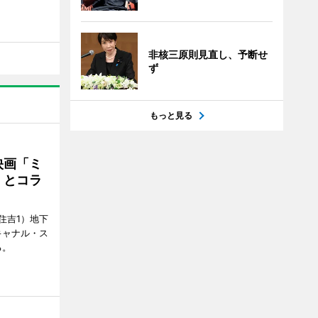
非核三原則見直し、予断せ
ず
もっと見る
映画「ミ
」とコラ
住吉1）地下
キャナル・ス
る。