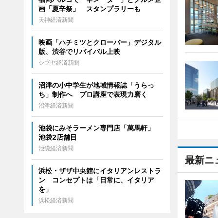
画「夏辛祭」 スタンプラリーも
天神経済新聞
映画「ハチミツとクローバー」デジタル
版、渋谷でリバイバル上映
シブヤ経済新聞
沼津の小中学生が地域情報誌「うらっ
ち」制作へ プロ講座で表現力磨く
沼津経済新聞
池袋にみそラーメン専門店「萬馬軒」
池袋2店舗目
池袋経済新聞
最新ニ
浜松・ザザ中央館にイタリアンレストラ
ン コンセプトは「日常に、イタリア
を」
浜松経済新聞