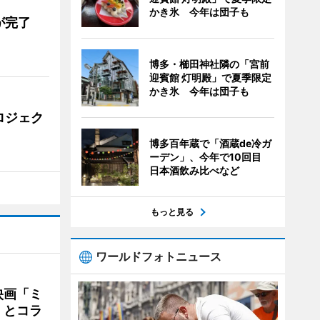
かき氷 今年は団子も
が完了
博多・櫛田神社隣の「宮前
迎賓館 灯明殿」で夏季限定
かき氷 今年は団子も
ロジェク
博多百年蔵で「酒蔵de冷ガ
ーデン」、今年で10回目
日本酒飲み比べなど
もっと見る
ワールドフォトニュース
映画「ミ
」とコラ