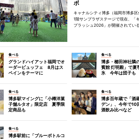
ボ
キャナルシティ博多（福岡市博多区
1階サンプラザステージで現在、「
プラッシュ2026」が開催されてい
食べる
食べる
グランドハイアット福岡でオ
博多・櫛田神社隣
ーダービュッフェ 8月はス
賓館 灯明殿」で夏
ペインをテーマに
氷 今年は団子も
食べる
食べる
博多駅マイングに「小樽洋菓
博多百年蔵で「酒蔵
子舗ルタオ」限定店 夏季限
デン」、今年で10
定商品も
酒飲み比べなど
食べる
博多駅前に「ブルーボトルコ