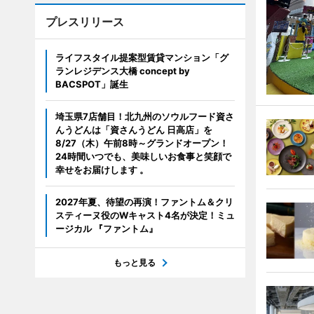
プレスリリース
ライフスタイル提案型賃貸マンション「グ
ランレジデンス大橋 concept by
BACSPOT」誕生
埼玉県7店舗目！北九州のソウルフード資さ
んうどんは「資さんうどん 日高店」を
8/27（木）午前8時～グランドオープン！
24時間いつでも、美味しいお食事と笑顔で
幸せをお届けします 。
2027年夏、待望の再演！ファントム＆クリ
スティーヌ役のWキャスト4名が決定！ミュ
ージカル 『ファントム』
もっと見る