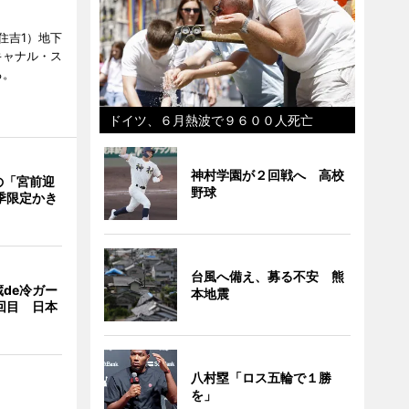
住吉1）地下
キャナル・ス
る。
ドイツ、６月熱波で９６００人死亡
神村学園が２回戦へ 高校
の「宮前迎
野球
季限定かき
台風へ備え、募る不安 熊
de冷ガー
本地震
回目 日本
八村塁「ロス五輪で１勝
を」