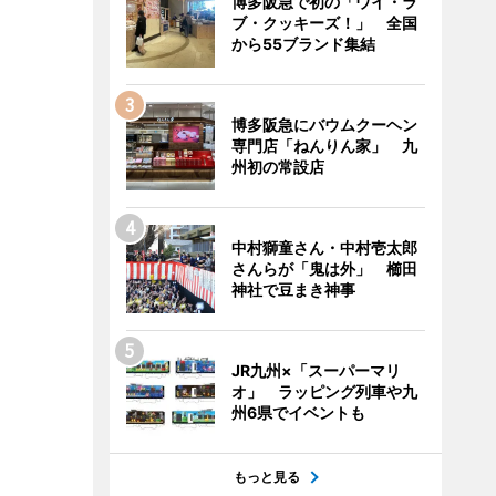
博多阪急で初の「ウイ・ラ
ブ・クッキーズ！」 全国
から55ブランド集結
博多阪急にバウムクーヘン
専門店「ねんりん家」 九
州初の常設店
中村獅童さん・中村壱太郎
さんらが「鬼は外」 櫛田
神社で豆まき神事
JR九州×「スーパーマリ
オ」 ラッピング列車や九
州6県でイベントも
もっと見る