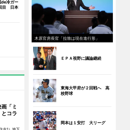
de冷ガー
回目 日本
木原官房長官「拉致は現在進行形」
ＥＰＡ視野に議論継続
東海大甲府が２回戦へ 高
校野球
映画「ミ
」とコラ
岡本は１安打 大リーグ
住吉1）地下