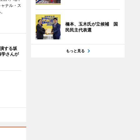
キャナル・ス
る。
橋本、玉木氏が立候補 国
民民主代表選
出演する坂
もっと見る
藤学さんが