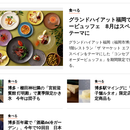
食べる
グランドハイアット福岡
ービュッフェ 8月はスペ
テーマに
グランドハイアット福岡（福岡市博
1階レストラン「ザ マーケット エ
スペインをテーマにした「コンセプ
オーダービュッフェ」を期間限定で
る。
食べる
食べる
博多・櫛田神社隣の「宮前迎
博多駅マイングに
賓館 灯明殿」で夏季限定かき
子舗ルタオ」限定
氷 今年は団子も
定商品も
食べる
博多百年蔵で「酒蔵de冷ガー
デン」、今年で10回目 日本