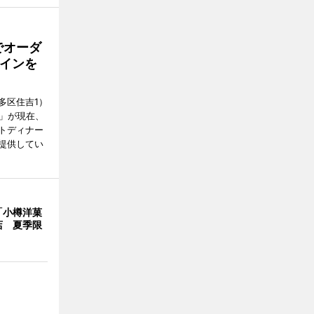
でオーダ
インを
多区住吉1）
フ」が現在、
トディナー
提供してい
「小樽洋菓
店 夏季限