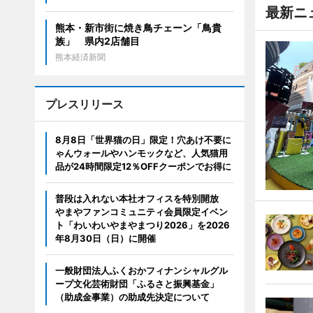
最新ニ
熊本・新市街に焼き鳥チェーン「鳥貴
族」 県内2店舗目
熊本経済新聞
プレスリリース
8月8日「世界猫の日」限定！穴あけ不要に
ゃんウォールやハンモックなど、人気猫用
品が24時間限定12％OFFクーポンでお得に
普段は入れない本社オフィスを特別開放
やまやファンコミュニティ会員限定イベン
ト「わいわいやまやまつり2026」を2026
年8月30日（日）に開催
一般財団法人ふくおかフィナンシャルグル
ープ文化芸術財団「ふるさと振興基金」
（助成金事業）の助成先決定について