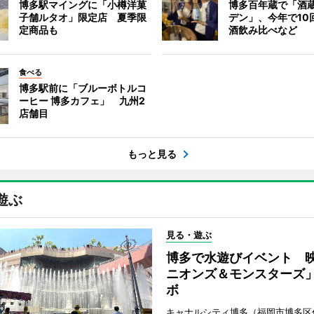
博多駅マイングに「小樽洋菓
博多百年蔵で「酒蔵
子舗ルタオ」限定店 夏季限
デン」、今年で10
定商品も
酒飲み比べなど
食べる
博多駅前に「ブルーボトルコ
ーヒー 博多カフェ」 九州2
店舗目
もっと見る
遊ぶ
見る・遊ぶ
博多で水遊びイベント 
ニオンズ＆モンスターズ
ボ
キャナルシティ博多（福岡市博多区