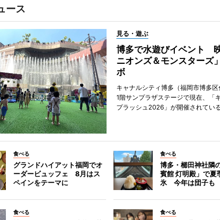
ュース
見る・遊ぶ
博多で水遊びイベント 
ニオンズ＆モンスターズ
ボ
キャナルシティ博多（福岡市博多区
1階サンプラザステージで現在、「
プラッシュ2026」が開催されてい
食べる
食べる
グランドハイアット福岡でオ
博多・櫛田神社隣
ーダービュッフェ 8月はス
賓館 灯明殿」で夏
ペインをテーマに
氷 今年は団子も
食べる
食べる