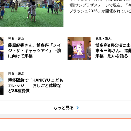
1階サンプラザステージで現在、「
プラッシュ2026」が開催されてい
見る・遊ぶ
見る・遊ぶ
藤原紀香さん、博多座「メイ
博多座9月公演に
ジ・ザ・キャッツアイ」上演
東玉三郎さん、進
に向けて来福
来福 思いを語る
見る・遊ぶ
博多阪急で「HANKYU こども
カレッジ」 おしごと体験な
ど85種提供
もっと見る