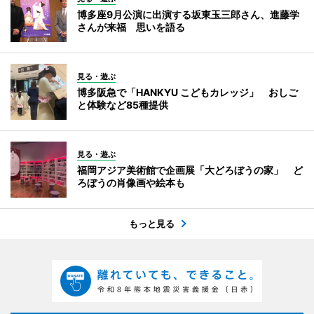
博多座9月公演に出演する坂東玉三郎さん、進藤学
さんが来福 思いを語る
見る・遊ぶ
博多阪急で「HANKYU こどもカレッジ」 おしご
と体験など85種提供
見る・遊ぶ
福岡アジア美術館で企画展「大どろぼうの家」 ど
ろぼうの肖像画や絵本も
もっと見る