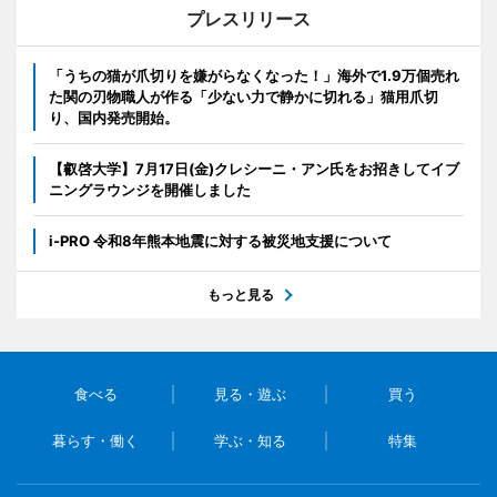
プレスリリース
「うちの猫が爪切りを嫌がらなくなった！」海外で1.9万個売れ
た関の刃物職人が作る「少ない力で静かに切れる」猫用爪切
り、国内発売開始。
【叡啓大学】7月17日(金)クレシーニ・アン氏をお招きしてイブ
ニングラウンジを開催しました
i-PRO 令和8年熊本地震に対する被災地支援について
もっと見る
食べる
見る・遊ぶ
買う
暮らす・働く
学ぶ・知る
特集