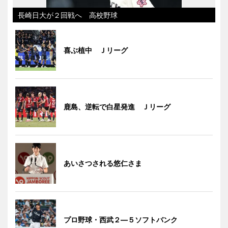
長崎日大が２回戦へ 高校野球
喜ぶ植中 Ｊリーグ
鹿島、逆転で白星発進 Ｊリーグ
あいさつされる悠仁さま
プロ野球・西武２―５ソフトバンク