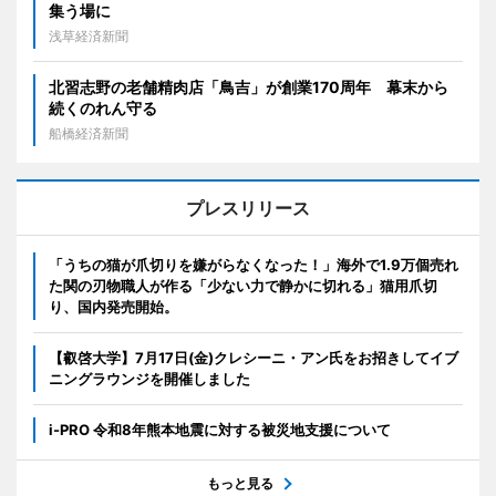
集う場に
浅草経済新聞
北習志野の老舗精肉店「鳥吉」が創業170周年 幕末から
続くのれん守る
船橋経済新聞
プレスリリース
「うちの猫が爪切りを嫌がらなくなった！」海外で1.9万個売れ
た関の刃物職人が作る「少ない力で静かに切れる」猫用爪切
り、国内発売開始。
【叡啓大学】7月17日(金)クレシーニ・アン氏をお招きしてイブ
ニングラウンジを開催しました
i-PRO 令和8年熊本地震に対する被災地支援について
もっと見る