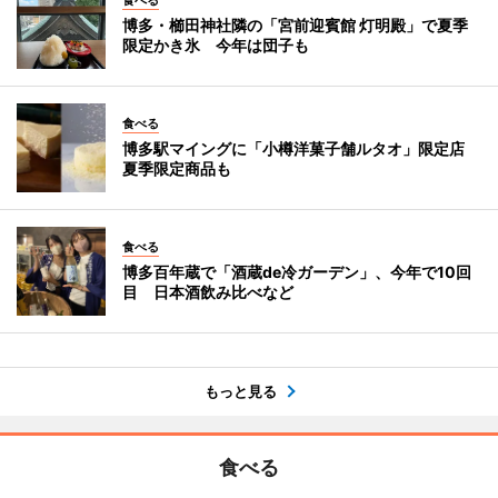
食べる
博多・櫛田神社隣の「宮前迎賓館 灯明殿」で夏季
限定かき氷 今年は団子も
食べる
博多駅マイングに「小樽洋菓子舗ルタオ」限定店
夏季限定商品も
食べる
博多百年蔵で「酒蔵de冷ガーデン」、今年で10回
目 日本酒飲み比べなど
もっと見る
食べる