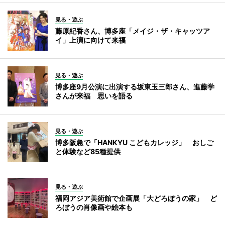
見る・遊ぶ
藤原紀香さん、博多座「メイジ・ザ・キャッツア
イ」上演に向けて来福
見る・遊ぶ
博多座9月公演に出演する坂東玉三郎さん、進藤学
さんが来福 思いを語る
見る・遊ぶ
博多阪急で「HANKYU こどもカレッジ」 おしご
と体験など85種提供
見る・遊ぶ
福岡アジア美術館で企画展「大どろぼうの家」 ど
ろぼうの肖像画や絵本も