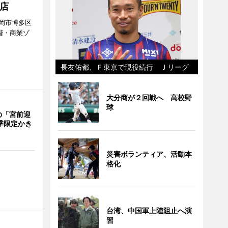
店
岡市博多区
階・商業ゾ
。
長友佑都、Ｆ東京で現役続行 Ｊリーグ
大分商が２回戦へ 高校野
球
の「宮前迎
季限定かき
災害ボランティア、活動本
格化
台湾、中国軍上陸阻止へ演
習