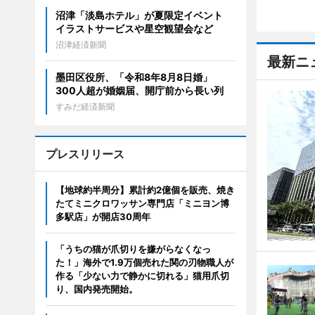
沼津「淡島ホテル」が夏限定イベント
イラストサービスや星空観望会など
沼津経済新聞
最新ニ
墨田区役所、「令和8年8月8日婚」
300人超が婚姻届、開庁前から長い列
すみだ経済新聞
プレスリリース
【地球約半周分】累計約2億個を販売、焼き
たてミニクロワッサン専門店「ミニヨン博
多駅店」が開店30周年
「うちの猫が爪切りを嫌がらなくなっ
た！」海外で1.9万個売れた関の刃物職人が
作る「少ない力で静かに切れる」猫用爪切
り、国内発売開始。