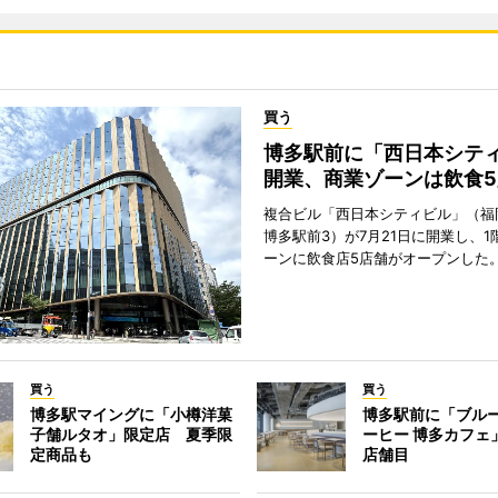
買う
博多駅前に「西日本シテ
開業、商業ゾーンは飲食5
複合ビル「西日本シティビル」（福
博多駅前3）が7月21日に開業し、1
ーンに飲食店5店舗がオープンした
買う
買う
博多駅マイングに「小樽洋菓
博多駅前に「ブル
子舗ルタオ」限定店 夏季限
ーヒー 博多カフェ
定商品も
店舗目