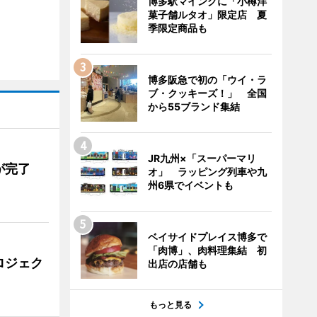
博多駅マイングに「小樽洋
菓子舗ルタオ」限定店 夏
季限定商品も
博多阪急で初の「ウイ・ラ
ブ・クッキーズ！」 全国
から55ブランド集結
JR九州×「スーパーマリ
が完了
オ」 ラッピング列車や九
州6県でイベントも
ベイサイドプレイス博多で
「肉博」、肉料理集結 初
ロジェク
出店の店舗も
もっと見る