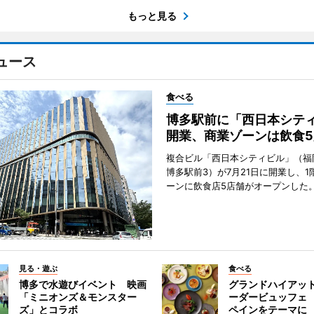
もっと見る
ュース
食べる
博多駅前に「西日本シテ
開業、商業ゾーンは飲食5
複合ビル「西日本シティビル」（福
博多駅前3）が7月21日に開業し、1
ーンに飲食店5店舗がオープンした
見る・遊ぶ
食べる
博多で水遊びイベント 映画
グランドハイアッ
「ミニオンズ＆モンスター
ーダービュッフェ
ズ」とコラボ
ペインをテーマに