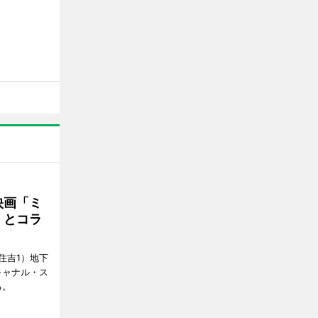
映画「ミ
」とコラ
住吉1）地下
キャナル・ス
る。