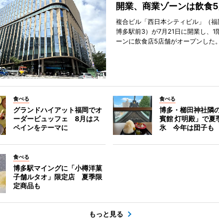
開業、商業ゾーンは飲食5
複合ビル「西日本シティビル」（福
博多駅前3）が7月21日に開業し、1
ーンに飲食店5店舗がオープンした
食べる
食べる
グランドハイアット福岡でオ
博多・櫛田神社隣
ーダービュッフェ 8月はス
賓館 灯明殿」で夏
ペインをテーマに
氷 今年は団子も
食べる
博多駅マイングに「小樽洋菓
子舗ルタオ」限定店 夏季限
定商品も
もっと見る