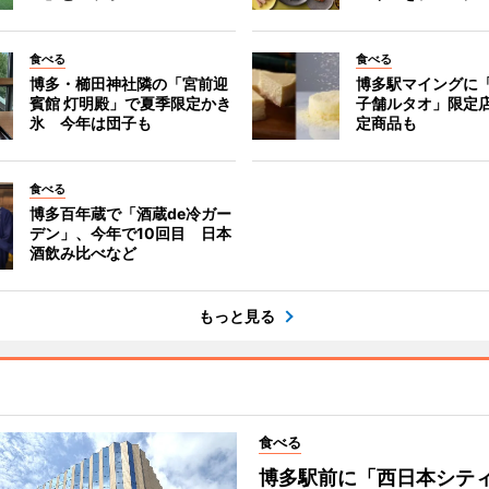
食べる
食べる
博多・櫛田神社隣の「宮前迎
博多駅マイングに
賓館 灯明殿」で夏季限定かき
子舗ルタオ」限定
氷 今年は団子も
定商品も
食べる
博多百年蔵で「酒蔵de冷ガー
デン」、今年で10回目 日本
酒飲み比べなど
もっと見る
食べる
博多駅前に「西日本シテ