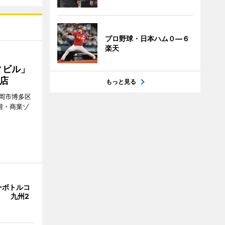
プロ野球・日本ハム０―６
楽天
ィビル」
店
もっと見る
岡市博多区
階・商業ゾ
。
ーボトルコ
」 九州2