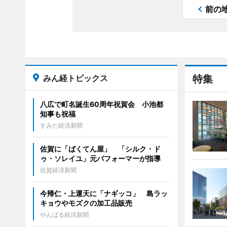
前の
みん経トピックス
特集
八広で町名誕生60周年祝賀会 小池都
知事も祝福
すみだ経済新聞
佐賀に「ばくてん屋」 「シルク・ド
ゥ・ソレイユ」元パフォーマーが指導
佐賀経済新聞
今帰仁・上運天に「ナギッコ」 島ラッ
キョウやモズクの加工品販売
やんばる経済新聞