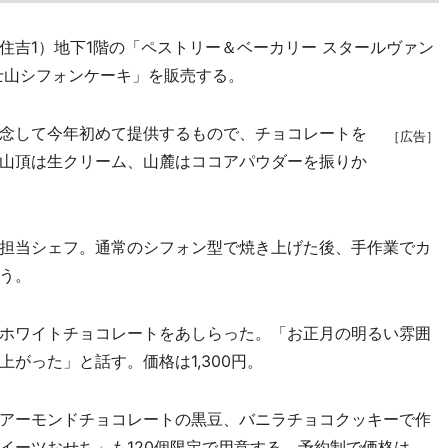
吉1）地下1階の「ペストリー＆ベーカリー スタールヴァン
士山シフォンケーキ」を販売する。
念して今年初めて提供するもので、チョコレートを
［広告］
山頂は生クリーム、山麓はココアパウダーを振りか
担当シェフ。通常のシフォン型で焼き上げた後、手作業でカ
う。
ホワイトチョコレートをあしらった。「お正月の明るい雰囲
がった」と話す。価格は1,300円。
アーモンドチョコレートの黒豆、バニラチョコクッキーで作
イーツおせち」も120個限定で用意する。予約制で価格は