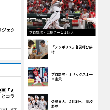
ロジェク
プロ野球・広島７―１１巨人
「デジポリス」普及呼び掛
け
プロ野球・オリックス１―
３楽天
映画「ミ
」とコラ
佐野日大、２回戦へ 高校
野球
住吉1）地下