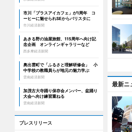
市川「プラスアイカフェ」が1周年 コ
ーヒーに魅せられSEからバリスタに
市川経済新聞
あきる野の油屋旅館、115周年へ向け記
念企画 オンラインギャラリーなど
西多摩経済新聞
奥出雲町で「ふるさと理解研修会」 小
中学校の教職員らが地元の魅力学ぶ
雲南経済新聞
最新ニ
加茂古大寺踊り保存会メンバー、盆踊り
大会へ向け練習重ねる
雲南経済新聞
プレスリリース