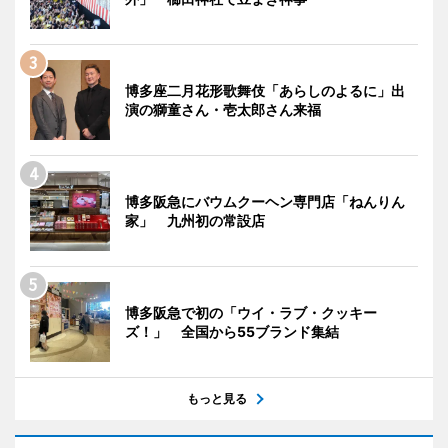
博多座二月花形歌舞伎「あらしのよるに」出
演の獅童さん・壱太郎さん来福
博多阪急にバウムクーヘン専門店「ねんりん
家」 九州初の常設店
博多阪急で初の「ウイ・ラブ・クッキー
ズ！」 全国から55ブランド集結
もっと見る