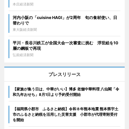
本庄経済新聞
河内小阪の「cuisine HAGI」が2周年 旬の食材使い、日
替わりで
東大阪経済新聞
平川・長谷川鉄工が全国大会一次審査に挑む 浮世絵を10
層の鋼板で再現
弘前経済新聞
プレスリリース
【家族が集う日は、中華がいい】博多 老舗中華料理 八仙閣「令
和九年おせち」8月1日より予約受付開始
【福岡県小郡市 ふるさと納税】令和８年熊本地震 熊本県宇土
市のふるさと納税を活用した災害支援 小郡市が代理寄附受付
を開始