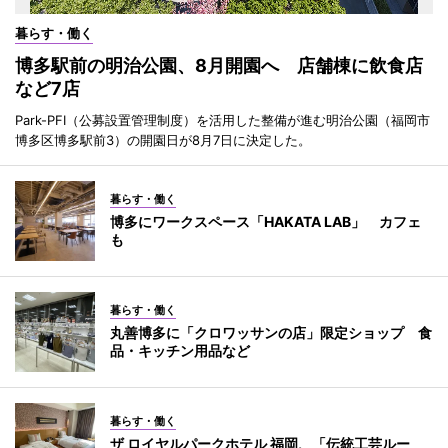
暮らす・働く
博多駅前の明治公園、8月開園へ 店舗棟に飲食店
など7店
Park-PFI（公募設置管理制度）を活用した整備が進む明治公園（福岡市
博多区博多駅前3）の開園日が8月7日に決定した。
暮らす・働く
博多にワークスペース「HAKATA LAB」 カフェ
も
暮らす・働く
丸善博多に「クロワッサンの店」限定ショップ 食
品・キッチン用品など
暮らす・働く
ザ ロイヤルパークホテル 福岡、「伝統工芸ルー