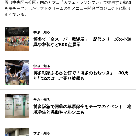
園（中央区南公園）内のカフェ「カフェ・ラソンブレ」で提供する動物
をモチーフとしたソフトクリームの新メニュー開発プロジェクトに取り
組んでいる。
学ぶ・知る
博多で「全スーパー戦隊展」 歴代シリーズの小道
具や衣装など500点展示
学ぶ・知る
博多町家ふるさと館で「博多のもちつき」 30周
年記念のはしご乗り披露も
学ぶ・知る
博多阪急で阿蘇の草原保全をテーマのイベント 地
域学生と協働やマルシェも
学ぶ・知る