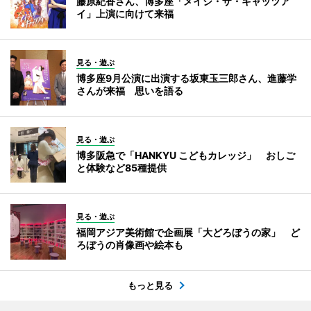
藤原紀香さん、博多座「メイジ・ザ・キャッツア
イ」上演に向けて来福
見る・遊ぶ
博多座9月公演に出演する坂東玉三郎さん、進藤学
さんが来福 思いを語る
見る・遊ぶ
博多阪急で「HANKYU こどもカレッジ」 おしご
と体験など85種提供
見る・遊ぶ
福岡アジア美術館で企画展「大どろぼうの家」 ど
ろぼうの肖像画や絵本も
もっと見る