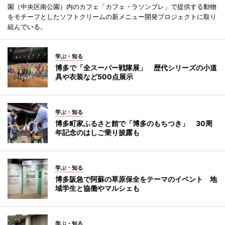
園（中央区南公園）内のカフェ「カフェ・ラソンブレ」で提供する動物
をモチーフとしたソフトクリームの新メニュー開発プロジェクトに取り
組んでいる。
学ぶ・知る
博多で「全スーパー戦隊展」 歴代シリーズの小道
具や衣装など500点展示
学ぶ・知る
博多町家ふるさと館で「博多のもちつき」 30周
年記念のはしご乗り披露も
学ぶ・知る
博多阪急で阿蘇の草原保全をテーマのイベント 地
域学生と協働やマルシェも
学ぶ・知る