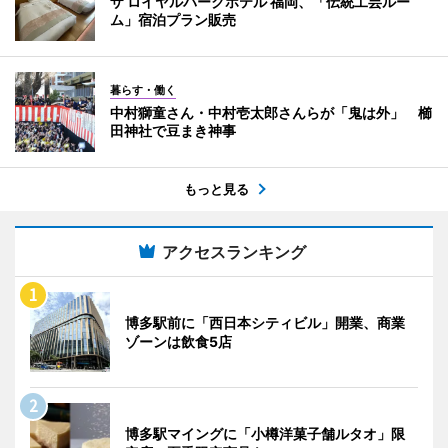
ザ ロイヤルパークホテル 福岡、「伝統工芸ルー
ム」宿泊プラン販売
暮らす・働く
中村獅童さん・中村壱太郎さんらが「鬼は外」 櫛
田神社で豆まき神事
もっと見る
アクセスランキング
博多駅前に「西日本シティビル」開業、商業
ゾーンは飲食5店
博多駅マイングに「小樽洋菓子舗ルタオ」限