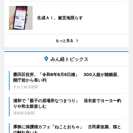
生成ＡＩ、被災地照らす
もっと見る
みん経トピックス
墨田区役所、「令和8年8月8日婚」 300人超が婚姻届、
開庁前から長い列
すみだ経済新聞
浦和で「親子の居場所なつまつり」 浴衣姿でヨーヨー釣
りや和太鼓楽しむ
浦和経済新聞
厚狭に保護猫カフェ「ねことおちゃ」 古民家改築、猫と
の触れ合いも