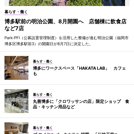
暮らす・働く
博多駅前の明治公園、8月開園へ 店舗棟に飲食店
など7店
Park-PFI（公募設置管理制度）を活用した整備が進む明治公園（福岡市
博多区博多駅前3）の開園日が8月7日に決定した。
暮らす・働く
博多にワークスペース「HAKATA LAB」 カフェ
も
暮らす・働く
丸善博多に「クロワッサンの店」限定ショップ 食
品・キッチン用品など
暮らす・働く