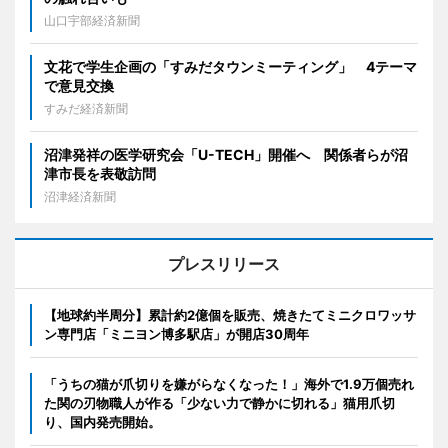
山口宇部経済新聞
文花で学生企画の「すみだタウンミーティング」 4テーマ
で意見交換
すみだ経済新聞
沼津発祥の医学研究会「U-TECH」開催へ 関係者らが沼
津市長を表敬訪問
沼津経済新聞
プレスリリース
【地球約半周分】累計約2億個を販売、焼きたてミニクロワッサ
ン専門店「ミニヨン博多駅店」が開店30周年
「うちの猫が爪切りを嫌がらなくなった！」海外で1.9万個売れ
た関の刃物職人が作る「少ない力で静かに切れる」猫用爪切
り、国内発売開始。