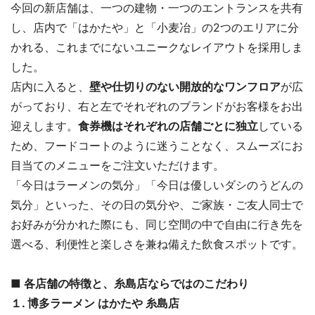
今回の新店舗は、一つの建物・一つのエントランスを共有
し、店内で「はかたや」と「小麦冶」の2つのエリアに分
かれる、これまでにないユニークなレイアウトを採用しま
した。
店内に入ると、
壁や仕切りのない開放的なワンフロア
が広
がっており、右と左でそれぞれのブランドがお客様をお出
迎えします。
食券機はそれぞれの店舗ごとに独立
している
ため、フードコートのように迷うことなく、スムーズにお
目当てのメニューをご注文いただけます。
「今日はラーメンの気分」「今日は優しいダシのうどんの
気分」といった、その日の気分や、ご家族・ご友人同士で
お好みが分かれた際にも、同じ空間の中で自由に行き先を
選べる、利便性と楽しさを兼ね備えた飲食スポットです。
■ 各店舗の特徴と、糸島店ならではのこだわり
１. 博多ラーメン はかたや 糸島店