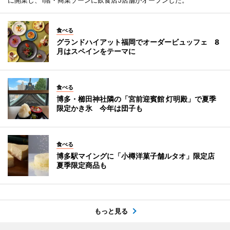
に開業し、1階・商業ゾーンに飲食店5店舗がオープンした。
食べる
グランドハイアット福岡でオーダービュッフェ 8
月はスペインをテーマに
食べる
博多・櫛田神社隣の「宮前迎賓館 灯明殿」で夏季
限定かき氷 今年は団子も
食べる
博多駅マイングに「小樽洋菓子舗ルタオ」限定店
夏季限定商品も
もっと見る