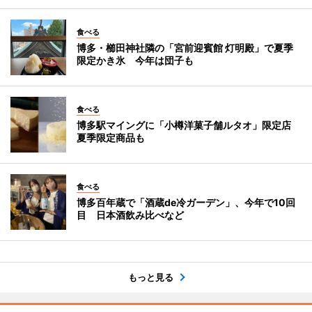
食べる
博多・櫛田神社隣の「宮前迎賓館 灯明殿」で夏季
限定かき氷 今年は団子も
食べる
博多駅マイングに「小樽洋菓子舗ルタオ」限定店
夏季限定商品も
食べる
博多百年蔵で「酒蔵de冷ガーデン」、今年で10回
目 日本酒飲み比べなど
もっと見る