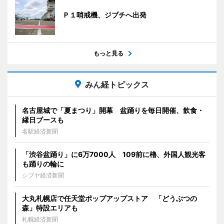
Ｐ１哨戒機、ジブチへ出発
もっと見る
みん経トピックス
名古屋城で「夏まつり」開幕 盆踊りを毎日開催、飲食・
縁日ブースも
名駅経済新聞
「渋谷盆踊り」に6万7000人 109前に櫓、外国人観光客
も踊りの輪に
シブヤ経済新聞
大丸札幌店で任天堂ポップアップストア 「どうぶつの
森」特設エリアも
札幌経済新聞