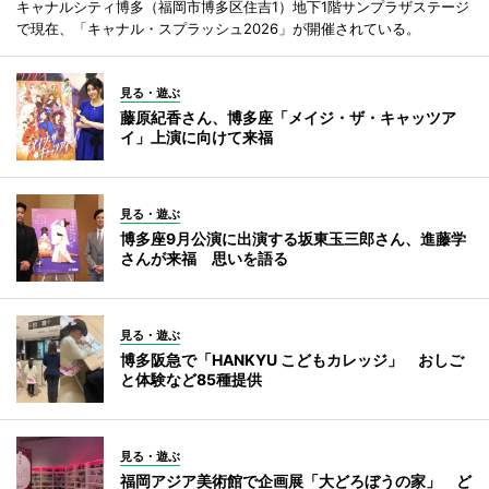
キャナルシティ博多（福岡市博多区住吉1）地下1階サンプラザステージ
で現在、「キャナル・スプラッシュ2026」が開催されている。
見る・遊ぶ
藤原紀香さん、博多座「メイジ・ザ・キャッツア
イ」上演に向けて来福
見る・遊ぶ
博多座9月公演に出演する坂東玉三郎さん、進藤学
さんが来福 思いを語る
見る・遊ぶ
博多阪急で「HANKYU こどもカレッジ」 おしご
と体験など85種提供
見る・遊ぶ
福岡アジア美術館で企画展「大どろぼうの家」 ど