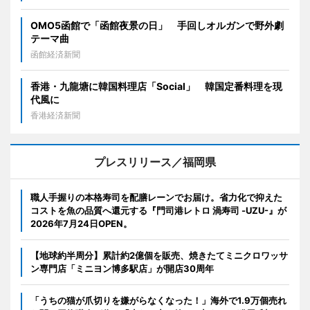
OMO5函館で「函館夜景の日」 手回しオルガンで野外劇
テーマ曲
函館経済新聞
香港・九龍塘に韓国料理店「Social」 韓国定番料理を現
代風に
香港経済新聞
プレスリリース／福岡県
職人手握りの本格寿司を配膳レーンでお届け。省力化で抑えた
コストを魚の品質へ還元する『門司港レトロ 渦寿司 -UZU-』が
2026年7月24日OPEN。
【地球約半周分】累計約2億個を販売、焼きたてミニクロワッサ
ン専門店「ミニヨン博多駅店」が開店30周年
「うちの猫が爪切りを嫌がらなくなった！」海外で1.9万個売れ