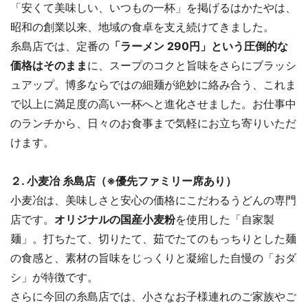
「安くて美味しい、いつもの一杯」を掲げるはかたやは、
昭和の創業以来、地域の食卓を支え続けてきました。
糸島店では、定番の
「ラーメン 290円」という圧倒的な
価格はそのまま
に、スープのコクと旨味をさらにブラッシ
ュアップ。博多ならではの細麺が絶妙に絡み合う、これま
で以上に満足度の高い一杯へと進化させました。お仕事中
のランチから、日々のお食事まで気軽にお立ち寄りいただ
けます。
２. 小麦冶 糸島店（※優先ファミリー席あり）
小麦冶は、美味しさと安心の価格にこだわるうどんの専門
店です。
オリジナルの国産小麦粉
を使用した「自家製
麺」。打ちたて、切りたて、茹でたてのもっちりとした麺
の食感と、素材の旨味をじっくりと凝縮した自慢の「おダ
シ」が特徴です。
さらに今回の糸島店では、小さなお子様連れのご家族やご