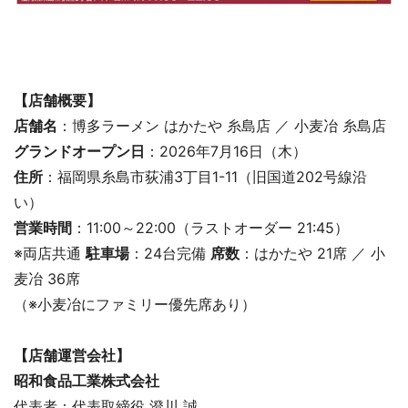
【店舗概要】
店舗名
：博多ラーメン はかたや 糸島店 ／ 小麦冶 糸島店
グランドオープン日
：2026年7月16日（木）
住所
：福岡県糸島市荻浦3丁目1-11（旧国道202号線沿
い）
営業時間
：11:00～22:00（ラストオーダー 21:45）
※両店共通
駐車場
：24台完備
席数
：はかたや 21席 ／ 小
麦冶 36席
（※小麦冶にファミリー優先席あり）
【店舗運営会社】
昭和食品工業株式会社
代表者：代表取締役 澄川 誠