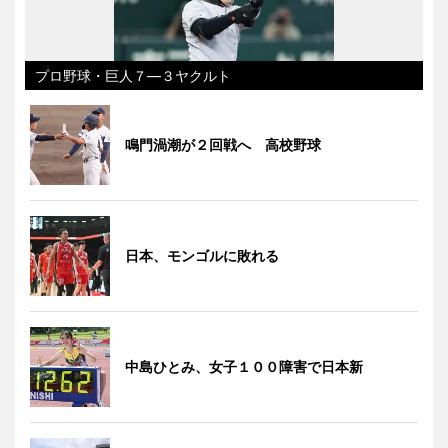
プロ野球・巨人７―３ヤクルト
鳴門渦潮が２回戦へ 高校野球
日本、モンゴルに敗れる
中島ひとみ、女子１００障害で日本新