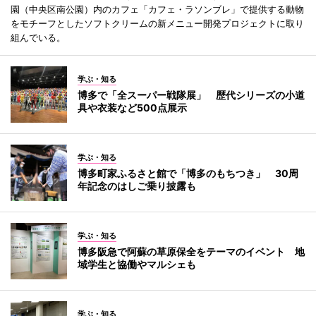
園（中央区南公園）内のカフェ「カフェ・ラソンブレ」で提供する動物
をモチーフとしたソフトクリームの新メニュー開発プロジェクトに取り
組んでいる。
学ぶ・知る
博多で「全スーパー戦隊展」 歴代シリーズの小道
具や衣装など500点展示
学ぶ・知る
博多町家ふるさと館で「博多のもちつき」 30周
年記念のはしご乗り披露も
学ぶ・知る
博多阪急で阿蘇の草原保全をテーマのイベント 地
域学生と協働やマルシェも
学ぶ・知る