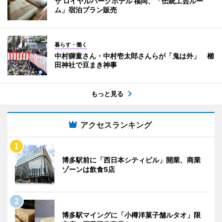
ザ ロイヤルパークホテル 福岡、「伝統工芸ルー
ム」宿泊プラン販売
暮らす・働く
中村獅童さん・中村壱太郎さんらが「鬼は外」 櫛
田神社で豆まき神事
もっと見る
アクセスランキング
博多駅前に「西日本シティビル」開業、商業
ゾーンは飲食5店
博多駅マイングに「小樽洋菓子舗ルタオ」限