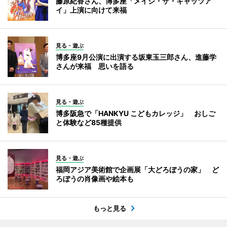
藤原紀香さん、博多座「メイジ・ザ・キャッツア
イ」上演に向けて来福
見る・遊ぶ
博多座9月公演に出演する坂東玉三郎さん、進藤学
さんが来福 思いを語る
見る・遊ぶ
博多阪急で「HANKYU こどもカレッジ」 おしご
と体験など85種提供
見る・遊ぶ
福岡アジア美術館で企画展「大どろぼうの家」 ど
ろぼうの肖像画や絵本も
もっと見る