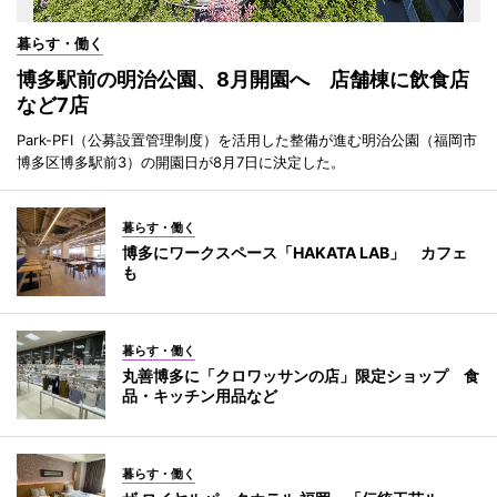
暮らす・働く
博多駅前の明治公園、8月開園へ 店舗棟に飲食店
など7店
Park-PFI（公募設置管理制度）を活用した整備が進む明治公園（福岡市
博多区博多駅前3）の開園日が8月7日に決定した。
暮らす・働く
博多にワークスペース「HAKATA LAB」 カフェ
も
暮らす・働く
丸善博多に「クロワッサンの店」限定ショップ 食
品・キッチン用品など
暮らす・働く