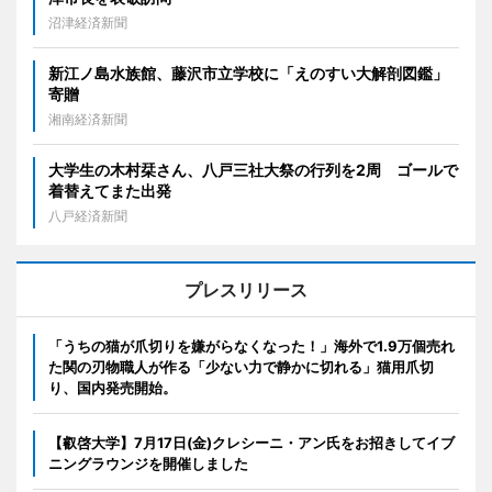
沼津経済新聞
新江ノ島水族館、藤沢市立学校に「えのすい大解剖図鑑」
寄贈
湘南経済新聞
大学生の木村栞さん、八戸三社大祭の行列を2周 ゴールで
着替えてまた出発
八戸経済新聞
プレスリリース
「うちの猫が爪切りを嫌がらなくなった！」海外で1.9万個売れ
た関の刃物職人が作る「少ない力で静かに切れる」猫用爪切
り、国内発売開始。
【叡啓大学】7月17日(金)クレシーニ・アン氏をお招きしてイブ
ニングラウンジを開催しました