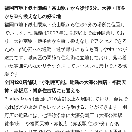
福岡市地下鉄七隈線「茶山駅」から徒歩5分。天神・博多
から乗り換えなしの好立地
福岡市地下鉄七隈線・茶山駅から徒歩5分の場所に位置し
ています。七隈線は2023年に博多駅まで延伸開業してお
り、天神南駅・博多駅から乗り換えなしでアクセスできる
ため、都心部への通勤・通学帰りにも立ち寄りやすいのが
魅力です。城南区の閑静な住宅街に立地しており、落ち着
いた雰囲気のなかリラックスしてレッスンに集中できる環
境です。
全国120店舗以上が利用可能。近隣の大濠公園店・福岡天
神・赤坂店・博多住吉店にも通える
Pilates Meeは全国に120店舗以上を展開しており、会員で
あればどの店舗でもレッスンを受けることができます。別
府店の近隣には、七隈線沿線に大濠公園店（大濠公園駅
徒歩1分）や福岡天神・赤坂店（赤坂駅 徒歩3分）があ
り、天神エリアでの買い物や仕事帰りにもそのまま通えま