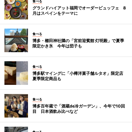
食べる
グランドハイアット福岡でオーダービュッフェ 8
月はスペインをテーマに
食べる
博多・櫛田神社隣の「宮前迎賓館 灯明殿」で夏季
限定かき氷 今年は団子も
食べる
博多駅マイングに「小樽洋菓子舗ルタオ」限定店
夏季限定商品も
食べる
博多百年蔵で「酒蔵de冷ガーデン」、今年で10回
目 日本酒飲み比べなど