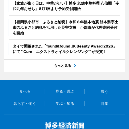
【家族が集う日は、中華がいい】博多 老舗中華料理 八仙閣「令
和九年おせち」8月1日より予約受付開始
【福岡県小郡市 ふるさと納税】令和８年熊本地震 熊本県宇土
市のふるさと納税を活用した災害支援 小郡市が代理寄附受付
を開始
タイで開催された「found&found JK Beauty Award 2026」
にて “ Cure エクストラオイルクレンジング ” が受賞！
もっと見る
食べる
見る・遊ぶ
買う
暮らす・働く
学ぶ・知る
特集