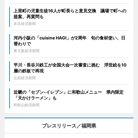
上里町の児童生徒16人が町長らと意見交換 議場で町への
提案、再質問も
本庄経済新聞
河内小阪の「cuisine HAGI」が2周年 旬の食材使い、日
替わりで
東大阪経済新聞
平川・長谷川鉄工が全国大会一次審査に挑む 浮世絵を10
層の鉄板で再現
弘前経済新聞
近畿の「セブン-イレブン」に和歌山メニュー 県内限定
「天かけラーメン」も
和歌山経済新聞
プレスリリース／福岡県