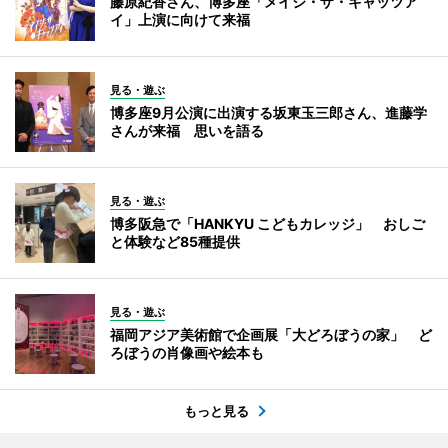
藤原紀香さん、博多座「メイジ・ザ・キャッツア
イ」上演に向けて来福
見る・遊ぶ
博多座9月公演に出演する坂東玉三郎さん、進藤学
さんが来福 思いを語る
見る・遊ぶ
博多阪急で「HANKYU こどもカレッジ」 おしご
と体験など85種提供
見る・遊ぶ
福岡アジア美術館で企画展「大どろぼうの家」 ど
ろぼうの肖像画や絵本も
もっと見る