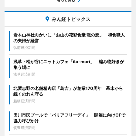
もっと見る
みん経トピックス
岩木山神社向かいに「お山の花彩食堂 龍の憩」 和食職人
の夫婦が経営
弘前経済新聞
浅草・松が谷にニットカフェ「ito-mori」 編み物好きが
集う場に
浅草経済新聞
北習志野の老舗精肉店「鳥吉」が創業170周年 幕末から
続くのれん守る
船橋経済新聞
田川市民プールで「バリアフリーデイ」 開催に向けCFで
協力呼びかけ
筑豊経済新聞