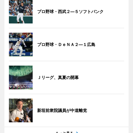
プロ野球・西武２―５ソフトバンク
プロ野球・ＤｅＮＡ２―１広島
Ｊリーグ、真夏の開幕
新垣前衆院議員が中道離党