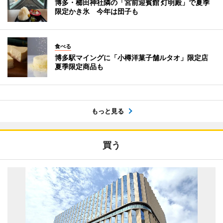
博多・櫛田神社隣の「宮前迎賓館 灯明殿」で夏季
限定かき氷 今年は団子も
食べる
博多駅マイングに「小樽洋菓子舗ルタオ」限定店
夏季限定商品も
もっと見る
買う