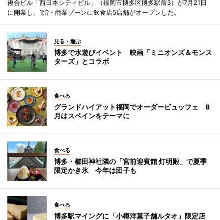
複合ビル「西日本シティビル」（福岡市博多区博多駅前3）が7月21日
に開業し、1階・商業ゾーンに飲食店5店舗がオープンした。
見る・遊ぶ
博多で水遊びイベント 映画「ミニオンズ＆モンス
ターズ」とコラボ
食べる
グランドハイアット福岡でオーダービュッフェ 8
月はスペインをテーマに
食べる
博多・櫛田神社隣の「宮前迎賓館 灯明殿」で夏季
限定かき氷 今年は団子も
食べる
博多駅マイングに「小樽洋菓子舗ルタオ」限定店