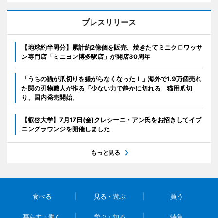
プレスリリース
【地球約半周分】累計約2億個を販売、焼きたてミニクロワッサ
ン専門店「ミニヨン博多駅店」が開店30周年
「うちの猫が爪切りを嫌がらなくなった！」海外で1.9万個売れ
た関の刃物職人が作る「少ない力で静かに切れる」猫用爪切
り、国内発売開始。
【叡啓大学】7月17日(金)クレシーニ・アン氏をお招きしてイブ
ニングラウンジを開催しました
もっと見る
食べる
見る・遊ぶ
買う
暮らす・働く
学ぶ・知る
特集