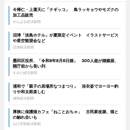
今帰仁・上運天に「ナギッコ」 島ラッキョウやモズクの
加工品販売
やんばる経済新聞
沼津「淡島ホテル」が夏限定イベント イラストサービス
や星空観望会など
沼津経済新聞
墨田区役所、「令和8年8月8日婚」 300人超が婚姻届、
開庁前から長い列
すみだ経済新聞
浦和で「親子の居場所なつまつり」 浴衣姿でヨーヨー釣
りや和太鼓楽しむ
浦和経済新聞
厚狭に保護猫カフェ「ねことおちゃ」 古民家改築、猫と
の触れ合いも
山口宇部経済新聞