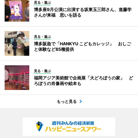
見る・遊ぶ
博多座9月公演に出演する坂東玉三郎さん、進藤学
さんが来福 思いを語る
見る・遊ぶ
博多阪急で「HANKYU こどもカレッジ」 おしご
と体験など85種提供
見る・遊ぶ
福岡アジア美術館で企画展「大どろぼうの家」 ど
ろぼうの肖像画や絵本も
もっと見る