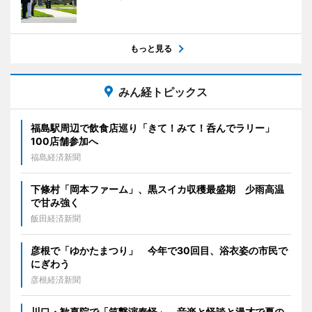
もっと見る
みん経トピックス
福島駅周辺で飲食店巡り「きて！みて！呑んでラリー」
100店舗参加へ
福島経済新聞
下條村「岡本ファーム」、黒スイカ収穫最盛期 少雨高温
で甘み強く
飯田経済新聞
彦根で「ゆかたまつり」 今年で30回目、浴衣姿の市民で
にぎわう
彦根経済新聞
川口・歓喜院で「笑撃演奏怪」 音楽と怪談と漫才で夏の