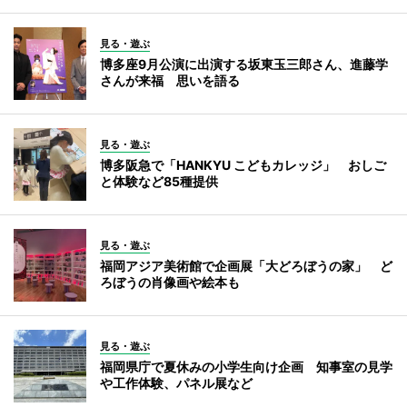
見る・遊ぶ
博多座9月公演に出演する坂東玉三郎さん、進藤学
さんが来福 思いを語る
見る・遊ぶ
博多阪急で「HANKYU こどもカレッジ」 おしご
と体験など85種提供
見る・遊ぶ
福岡アジア美術館で企画展「大どろぼうの家」 ど
ろぼうの肖像画や絵本も
見る・遊ぶ
福岡県庁で夏休みの小学生向け企画 知事室の見学
や工作体験、パネル展など