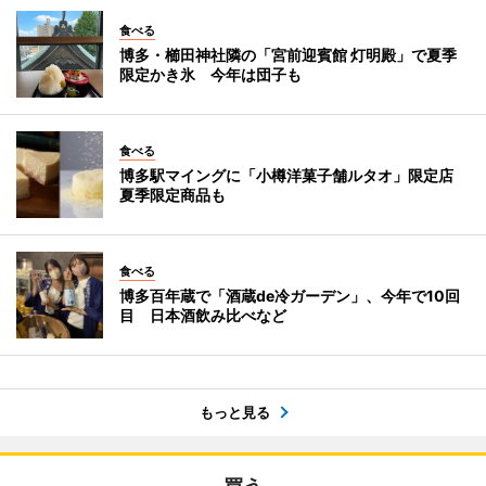
食べる
博多・櫛田神社隣の「宮前迎賓館 灯明殿」で夏季
限定かき氷 今年は団子も
食べる
博多駅マイングに「小樽洋菓子舗ルタオ」限定店
夏季限定商品も
食べる
博多百年蔵で「酒蔵de冷ガーデン」、今年で10回
目 日本酒飲み比べなど
もっと見る