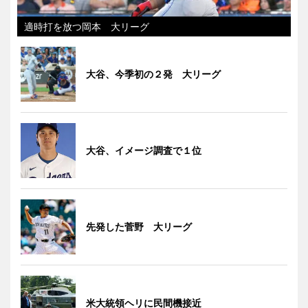
適時打を放つ岡本 大リーグ
大谷、今季初の２発 大リーグ
大谷、イメージ調査で１位
先発した菅野 大リーグ
米大統領ヘリに民間機接近