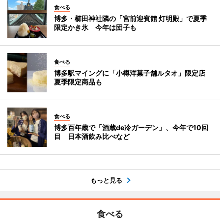
食べる
博多・櫛田神社隣の「宮前迎賓館 灯明殿」で夏季
限定かき氷 今年は団子も
食べる
博多駅マイングに「小樽洋菓子舗ルタオ」限定店
夏季限定商品も
食べる
博多百年蔵で「酒蔵de冷ガーデン」、今年で10回
目 日本酒飲み比べなど
もっと見る
食べる