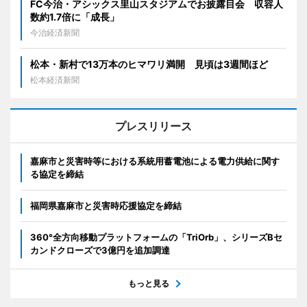
FC今治・アシックス里山スタジアムでお披露目会 収容人
数約1.7倍に「成長」
今治経済新聞
松本・新村で13万本のヒマワリ満開 見頃は3週間ほど
松本経済新聞
プレスリリース
嘉麻市と災害時等における系統用蓄電池による電力供給に関す
る協定を締結
福岡県嘉麻市と災害時応援協定を締結
360°全方向移動プラットフォームの「TriOrb」、シリーズBセ
カンドクローズで3億円を追加調達
もっと見る