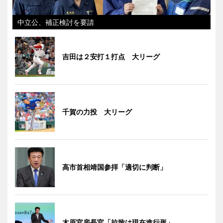
中立公、補正検討を要請
吉田は２安打１打点 大リーグ
千賀の力投 大リーグ
高市首相靖国参拝「適切に判断」
木原官房長官「拉致は現在進行形」