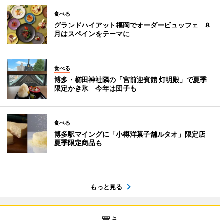
食べる
グランドハイアット福岡でオーダービュッフェ 8
月はスペインをテーマに
食べる
博多・櫛田神社隣の「宮前迎賓館 灯明殿」で夏季
限定かき氷 今年は団子も
食べる
博多駅マイングに「小樽洋菓子舗ルタオ」限定店
夏季限定商品も
もっと見る