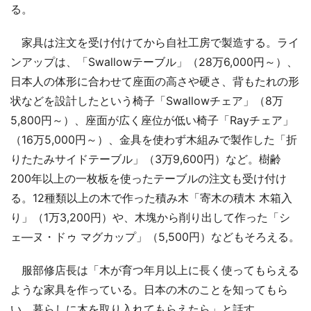
る。
家具は注文を受け付けてから自社工房で製造する。ライ
ンアップは、「Swallowテーブル」（28万6,000円～）、
日本人の体形に合わせて座面の高さや硬さ、背もたれの形
状などを設計したという椅子「Swallowチェア」（8万
5,800円～）、座面が広く座位が低い椅子「Rayチェア」
（16万5,000円～）、金具を使わず木組みで製作した「折
りたたみサイドテーブル」（3万9,600円）など。樹齢
200年以上の一枚板を使ったテーブルの注文も受け付け
る。12種類以上の木で作った積み木「寄木の積木 木箱入
り」（1万3,200円）や、木塊から削り出して作った「シ
ェ―ヌ・ドゥ マグカップ」（5,500円）などもそろえる。
服部修店長は「木が育つ年月以上に長く使ってもらえる
ような家具を作っている。日本の木のことを知ってもら
い、暮らしに木を取り入れてもらえたら」と話す。