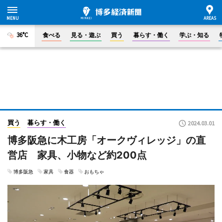
36°C
食べる
見る・遊ぶ
買う
暮らす・働く
学ぶ・知る
買う
暮らす・働く
2024.03.01
博多阪急に木工房「オークヴィレッジ」の直
営店 家具、小物など約200点
博多阪急
家具
食器
おもちゃ