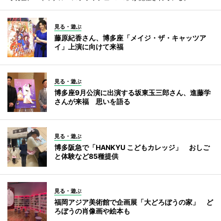
見る・遊ぶ
藤原紀香さん、博多座「メイジ・ザ・キャッツア
イ」上演に向けて来福
見る・遊ぶ
博多座9月公演に出演する坂東玉三郎さん、進藤学
さんが来福 思いを語る
見る・遊ぶ
博多阪急で「HANKYU こどもカレッジ」 おしご
と体験など85種提供
見る・遊ぶ
福岡アジア美術館で企画展「大どろぼうの家」 ど
ろぼうの肖像画や絵本も