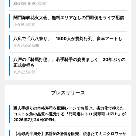
相模原町田経済新聞
関門海峡花火大会、無料エリアなしの門司側をライブ配信
小倉経済新聞
八広で「八八祭り」 1500人が提灯行列、多幸アートも
すみだ経済新聞
八戸の「騎馬打毬」、若手騎手の姿勇ましく 20年ぶりの
正式参拝も
八戸経済新聞
プレスリリース
職人手握りの本格寿司を配膳レーンでお届け。省力化で抑えた
コストを魚の品質へ還元する『門司港レトロ 渦寿司 -UZU-』が
2026年7月24日OPEN。
【地球約半周分】累計約2億個を販売、焼きたてミニクロワッサ