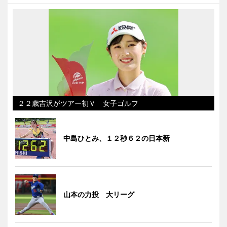
２２歳吉沢がツアー初Ｖ 女子ゴルフ
中島ひとみ、１２秒６２の日本新
山本の力投 大リーグ