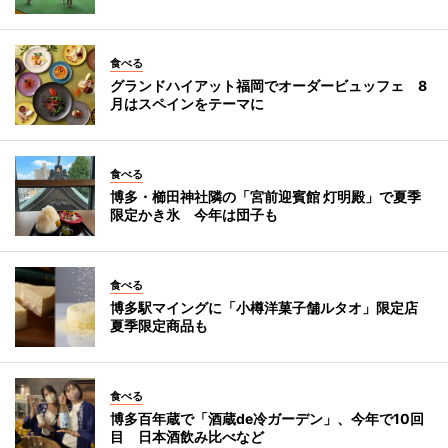
食べる
グランドハイアット福岡でオーダービュッフェ 8
月はスペインをテーマに
食べる
博多・櫛田神社隣の「宮前迎賓館 灯明殿」で夏季
限定かき氷 今年は団子も
食べる
博多駅マイングに「小樽洋菓子舗ルタオ」限定店
夏季限定商品も
食べる
博多百年蔵で「酒蔵de冷ガーデン」、今年で10回
目 日本酒飲み比べなど