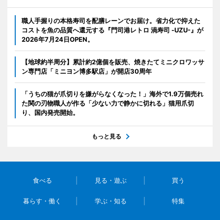
職人手握りの本格寿司を配膳レーンでお届け。省力化で抑えた
コストを魚の品質へ還元する『門司港レトロ 渦寿司 -UZU-』が
2026年7月24日OPEN。
【地球約半周分】累計約2億個を販売、焼きたてミニクロワッサ
ン専門店「ミニヨン博多駅店」が開店30周年
「うちの猫が爪切りを嫌がらなくなった！」海外で1.9万個売れ
た関の刃物職人が作る「少ない力で静かに切れる」猫用爪切
り、国内発売開始。
もっと見る
食べる
見る・遊ぶ
買う
暮らす・働く
学ぶ・知る
特集