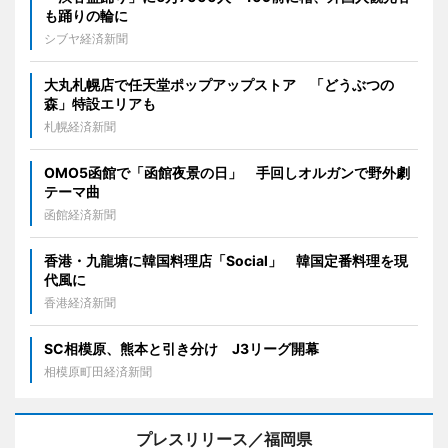
も踊りの輪に
シブヤ経済新聞
大丸札幌店で任天堂ポップアップストア 「どうぶつの
森」特設エリアも
札幌経済新聞
OMO5函館で「函館夜景の日」 手回しオルガンで野外劇
テーマ曲
函館経済新聞
香港・九龍塘に韓国料理店「Social」 韓国定番料理を現
代風に
香港経済新聞
SC相模原、熊本と引き分け J3リーグ開幕
相模原町田経済新聞
プレスリリース／福岡県