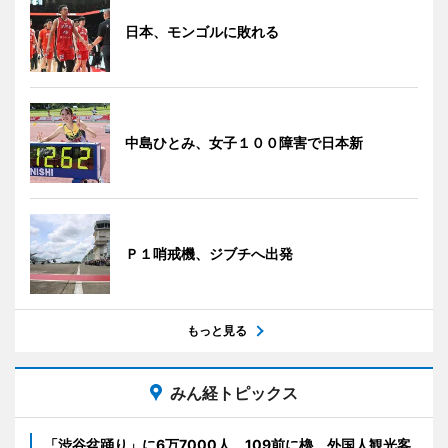
日本、モンゴルに敗れる
中島ひとみ、女子１００障害で日本新
Ｐ１哨戒機、ジブチへ出発
もっと見る
みん経トピックス
「渋谷盆踊り」に6万7000人 109前に櫓、外国人観光客