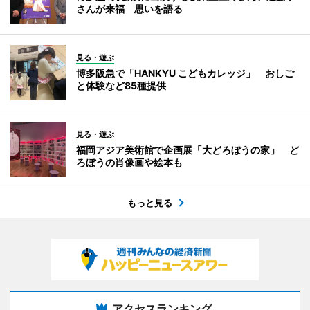
さんが来福 思いを語る
見る・遊ぶ
博多阪急で「HANKYU こどもカレッジ」 おしご
と体験など85種提供
見る・遊ぶ
福岡アジア美術館で企画展「大どろぼうの家」 ど
ろぼうの肖像画や絵本も
もっと見る
アクセスランキング