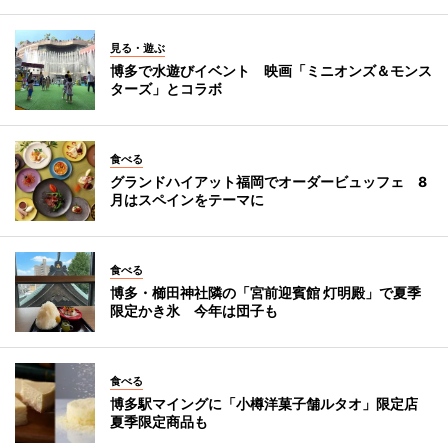
見る・遊ぶ
博多で水遊びイベント 映画「ミニオンズ＆モンス
ターズ」とコラボ
食べる
グランドハイアット福岡でオーダービュッフェ 8
月はスペインをテーマに
食べる
博多・櫛田神社隣の「宮前迎賓館 灯明殿」で夏季
限定かき氷 今年は団子も
食べる
博多駅マイングに「小樽洋菓子舗ルタオ」限定店
夏季限定商品も