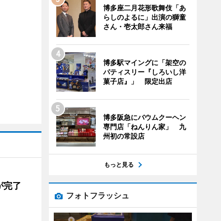
博多座二月花形歌舞伎「あ
らしのよるに」出演の獅童
さん・壱太郎さん来福
博多駅マイングに「架空の
パティスリー『しろいし洋
菓子店』」 限定出店
博多阪急にバウムクーヘン
専門店「ねんりん家」 九
州初の常設店
もっと見る
が完了
フォトフラッシュ