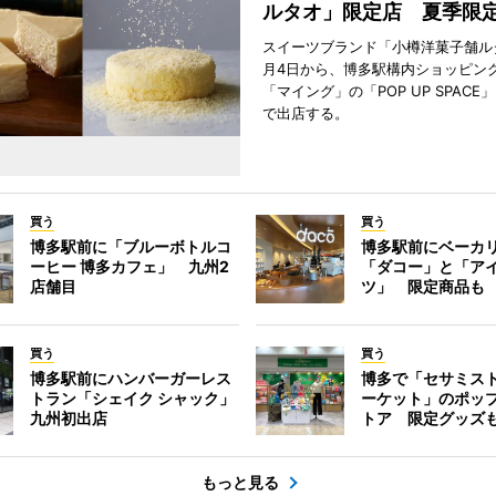
ルタオ」限定店 夏季限
スイーツブランド「小樽洋菓子舗ル
月4日から、博多駅構内ショッピン
「マイング」の「POP UP SPAC
で出店する。
買う
買う
博多駅前に「ブルーボトルコ
博多駅前にベーカ
ーヒー 博多カフェ」 九州2
「ダコー」と「ア
店舗目
ツ」 限定商品も
買う
買う
博多駅前にハンバーガーレス
博多で「セサミス
トラン「シェイク シャック」
ーケット」のポッ
九州初出店
トア 限定グッズ
もっと見る