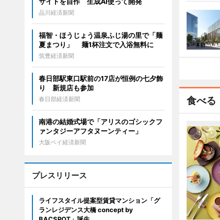
サイトを自作 生成AI使って開発
品川経済新聞
福智・ほうじょう温泉ふじ湯の里で「麺
夏まつり」 麺1杯注文で入浴無料に
筑豊経済新聞
春日部駅東口駅前の17店が恒例の七夕飾
り 新規店も参加
食べる
春日部経済新聞
南港の結婚式場で「アリスのゴシックフ
ァンタジーアフタヌーンティー」
大阪ベイ経済新聞
プレスリリース
ライフスタイル提案型賃貸マンション「グ
ランレジデンス大橋 concept by
BACSPOT」誕生