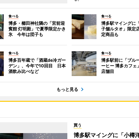
食べる
食べる
博多・櫛田神社隣の「宮前迎
博多駅マイングに
賓館 灯明殿」で夏季限定かき
子舗ルタオ」限定
氷 今年は団子も
定商品も
食べる
食べる
博多百年蔵で「酒蔵de冷ガー
博多駅前に「ブル
デン」、今年で10回目 日本
ーヒー 博多カフェ
酒飲み比べなど
店舗目
もっと見る
買う
博多駅マイングに「小樽