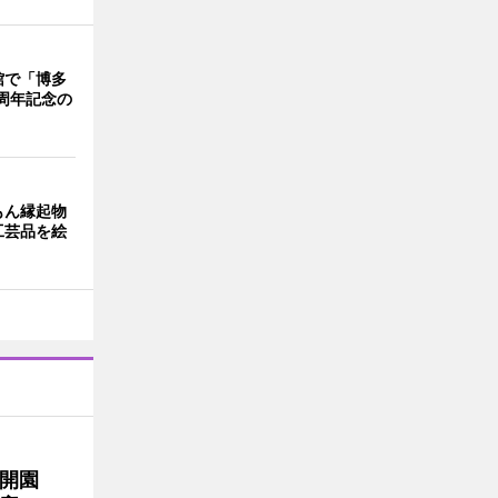
館で「博多
周年記念の
もん縁起物
工芸品を絵
開園