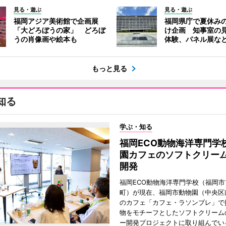
見る・遊ぶ
見る・遊ぶ
福岡アジア美術館で企画展
福岡県庁で夏休み
「大どろぼうの家」 どろぼ
け企画 知事室の
うの肖像画や絵本も
体験、パネル展な
もっと見る
知る
学ぶ・知る
福岡ECO動物海洋専門学
園カフェのソフトクリー
開発
福岡ECO動物海洋専門学校（福岡
町）が現在、福岡市動物園（中央区
のカフェ「カフェ・ラソンブレ」で
物をモチーフとしたソフトクリーム
ー開発プロジェクトに取り組んでい