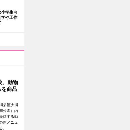
の小学生向
見学や工作
ど
校、動物
ムを商品
市博多区大博
南公園）内
提供する動
の新メニュ
る。