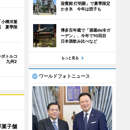
迎賓館 灯明殿」で夏季限定
かき氷 今年は団子も
「小樽洋菓
店 夏季限
博多百年蔵で「酒蔵de冷ガ
ーデン」、今年で10回目
日本酒飲み比べなど
ーボトルコ
もっと見る
」 九州2
ワールドフォトニュース
洋菓子舗