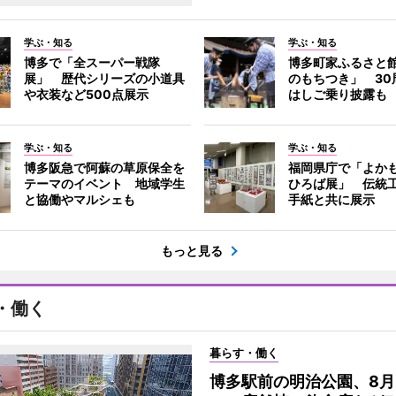
学ぶ・知る
学ぶ・知る
博多で「全スーパー戦隊
博多町家ふるさと
展」 歴代シリーズの小道具
のもちつき」 30
や衣装など500点展示
はしご乗り披露も
学ぶ・知る
学ぶ・知る
博多阪急で阿蘇の草原保全を
福岡県庁で「よか
テーマのイベント 地域学生
ひろば展」 伝統
と協働やマルシェも
手紙と共に展示
もっと見る
・働く
暮らす・働く
博多駅前の明治公園、8月