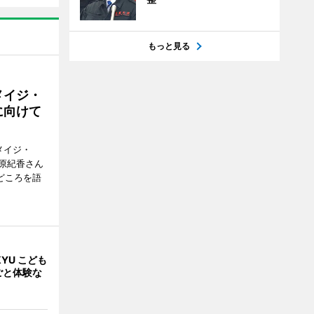
もっと見る
メイジ・
に向けて
メイジ・
原紀香さん
どころを語
YU こども
ごと体験な