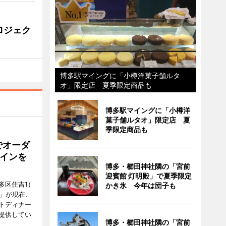
ロジェク
博多駅マイングに「小樽洋菓子舗ルタ
オ」限定店 夏季限定商品も
博多駅マイングに「小樽洋
菓子舗ルタオ」限定店 夏
季限定商品も
でオーダ
インを
博多・櫛田神社隣の「宮前
迎賓館 灯明殿」で夏季限定
多区住吉1）
かき氷 今年は団子も
フ」が現在、
トディナー
提供してい
博多・櫛田神社隣の「宮前