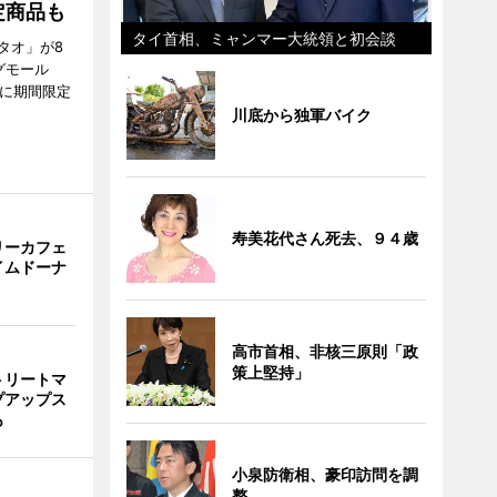
定商品も
タイ首相、ミャンマー大統領と初会談
タオ」が8
グモール
E」に期間限定
川底から独軍バイク
寿美花代さん死去、９４歳
リーカフェ
イムドーナ
高市首相、非核三原則「政
策上堅持」
トリートマ
プアップス
も
小泉防衛相、豪印訪問を調
整