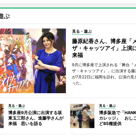
遊ぶ
見る・遊ぶ
藤原紀香さん、博多座「
ザ・キャッツアイ」上演
来福
9月に博多座で上演される「舞台『
ザ・キャッツアイ』」に出演する藤
が7月22日に福岡を訪れ、公演の見
った。
見る・遊ぶ
見る・遊ぶ
博多座9月公演に出演する坂
博多阪急で「HANK
東玉三郎さん、進藤学さんが
カレッジ」 おし
来福 思いを語る
ど85種提供