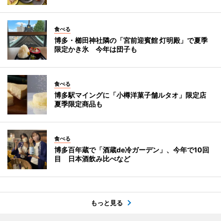
食べる
博多・櫛田神社隣の「宮前迎賓館 灯明殿」で夏季
限定かき氷 今年は団子も
食べる
博多駅マイングに「小樽洋菓子舗ルタオ」限定店
夏季限定商品も
食べる
博多百年蔵で「酒蔵de冷ガーデン」、今年で10回
目 日本酒飲み比べなど
もっと見る