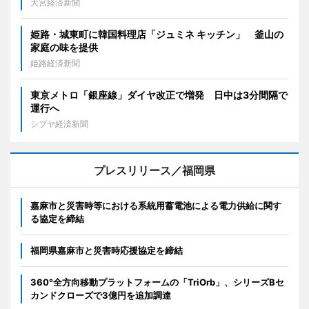
大宮経済新聞
姫路・城東町に韓国料理店「ジュミネ キッチン」 釜山の
家庭の味を提供
姫路経済新聞
東京メトロ「銀座線」ダイヤ改正で増発 日中は3分間隔で
運行へ
シブヤ経済新聞
プレスリリース／福岡県
嘉麻市と災害時等における系統用蓄電池による電力供給に関す
る協定を締結
福岡県嘉麻市と災害時応援協定を締結
360°全方向移動プラットフォームの「TriOrb」、シリーズBセ
カンドクローズで3億円を追加調達