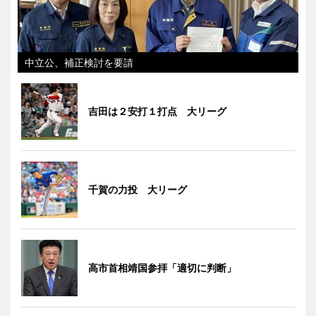
中立公、補正検討を要請
吉田は２安打１打点 大リーグ
千賀の力投 大リーグ
高市首相靖国参拝「適切に判断」