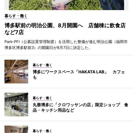
暮らす・働く
博多駅前の明治公園、8月開園へ 店舗棟に飲食店
など7店
Park-PFI（公募設置管理制度）を活用した整備が進む明治公園（福岡市
博多区博多駅前3）の開園日が8月7日に決定した。
暮らす・働く
博多にワークスペース「HAKATA LAB」 カフェ
も
暮らす・働く
丸善博多に「クロワッサンの店」限定ショップ 食
品・キッチン用品など
暮らす・働く