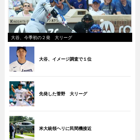
大谷、今季初の２発 大リーグ
大谷、イメージ調査で１位
先発した菅野 大リーグ
米大統領ヘリに民間機接近