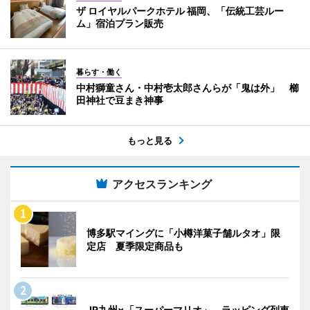
ザ ロイヤルパークホテル 福岡、「伝統工芸ルー
ム」宿泊プラン販売
暮らす・働く
中村獅童さん・中村壱太郎さんらが「鬼は外」 櫛
田神社で豆まき神事
もっと見る
アクセスランキング
博多駅マイングに「小樽洋菓子舗ルタオ」限
定店 夏季限定商品も
JR九州×「スーパーマリオ」 ラッピング列車