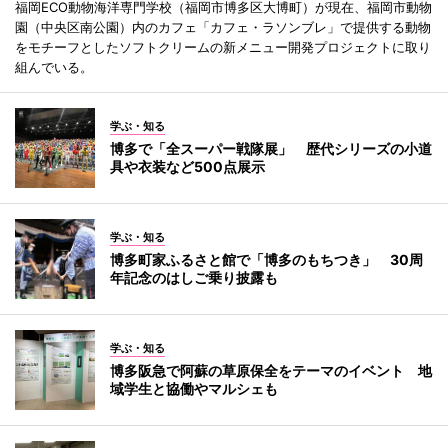
福岡ECO動物海洋専門学校（福岡市博多区大博町）が現在、福岡市動物
園（中央区南公園）内のカフェ「カフェ・ラソンブレ」で提供する動物
をモチーフとしたソフトクリームの新メニュー開発プロジェクトに取り
組んでいる。
学ぶ・知る
博多で「全スーパー戦隊展」 歴代シリーズの小道
具や衣装など500点展示
学ぶ・知る
博多町家ふるさと館で「博多のもちつき」 30周
年記念のはしご乗り披露も
学ぶ・知る
博多阪急で阿蘇の草原保全をテーマのイベント 地
域学生と協働やマルシェも