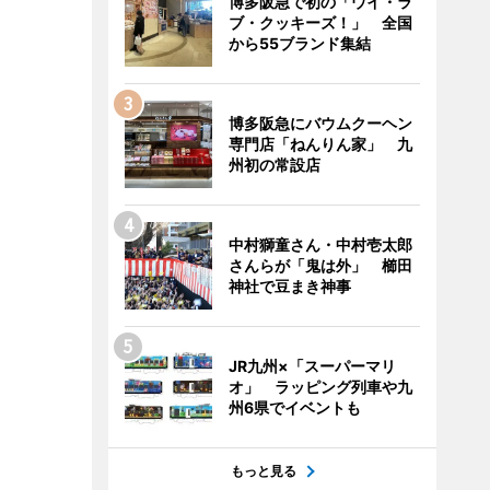
博多阪急で初の「ウイ・ラ
ブ・クッキーズ！」 全国
から55ブランド集結
博多阪急にバウムクーヘン
専門店「ねんりん家」 九
州初の常設店
中村獅童さん・中村壱太郎
さんらが「鬼は外」 櫛田
神社で豆まき神事
JR九州×「スーパーマリ
オ」 ラッピング列車や九
州6県でイベントも
もっと見る