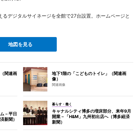
るデジタルサイネージを全館で27台設置。ホームページと
地図を見る
（関連画
地下1階の「こどものトイレ」（関連画
像）
関連画像
暮らす・働く
キャナルシティ博多の増床部分、来年9月
ム－平日
開業－「H&M」九州初出店へ（博多経済
済新聞）
新聞）