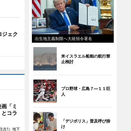
ロジェク
出生地主義制限へ大統領令署名
米イスラエル船舶の航行禁
止検討
プロ野球・広島７―１１巨
人
映画「ミ
」とコラ
「デジポリス」普及呼び掛
け
住吉1）地下