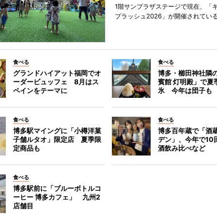
1階サンプラザステージで現在、「
プラッシュ2026」が開催されてい
食べる
食べる
グランドハイアット福岡でオ
博多・櫛田神社隣
ーダービュッフェ 8月はス
賓館 灯明殿」で夏
ペインをテーマに
氷 今年は団子も
食べる
食べる
博多駅マイングに「小樽洋菓
博多百年蔵で「酒蔵
子舗ルタオ」限定店 夏季限
デン」、今年で10
定商品も
酒飲み比べなど
食べる
博多駅前に「ブルーボトルコ
ーヒー 博多カフェ」 九州2
店舗目