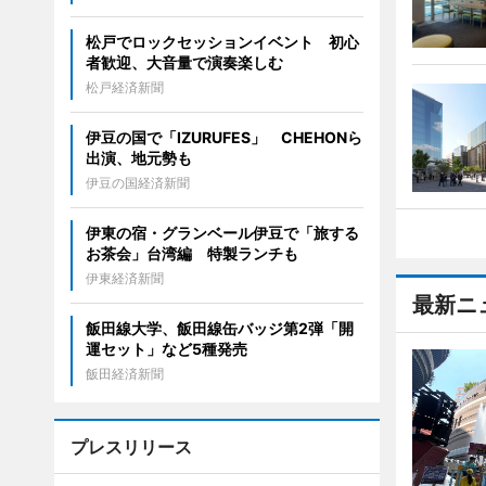
松戸でロックセッションイベント 初心
者歓迎、大音量で演奏楽しむ
松戸経済新聞
伊豆の国で「IZURUFES」 CHEHONら
出演、地元勢も
伊豆の国経済新聞
伊東の宿・グランベール伊豆で「旅する
お茶会」台湾編 特製ランチも
伊東経済新聞
最新ニ
飯田線大学、飯田線缶バッジ第2弾「開
運セット」など5種発売
飯田経済新聞
プレスリリース