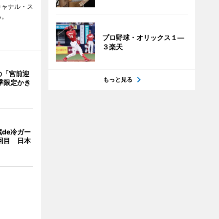
キャナル・ス
る。
プロ野球・オリックス１―
３楽天
の「宮前迎
もっと見る
季限定かき
de冷ガー
回目 日本