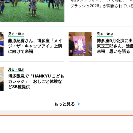
プラッシュ2026」が開催されてい
見る・遊ぶ
見る・遊ぶ
藤原紀香さん、博多座「メイ
博多座9月公演に
ジ・ザ・キャッツアイ」上演
東玉三郎さん、進
に向けて来福
来福 思いを語る
見る・遊ぶ
博多阪急で「HANKYU こども
カレッジ」 おしごと体験な
ど85種提供
もっと見る