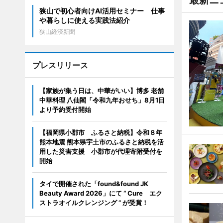
最新ニ
狭山で初心者向けAI活用セミナー 仕事
や暮らしに使える実践法紹介
狭山経済新聞
プレスリリース
【家族が集う日は、中華がいい】博多 老舗
中華料理 八仙閣「令和九年おせち」8月1日
より予約受付開始
【福岡県小郡市 ふるさと納税】令和８年
熊本地震 熊本県宇土市のふるさと納税を活
用した災害支援 小郡市が代理寄附受付を
開始
タイで開催された「found&found JK
Beauty Award 2026」にて “ Cure エク
ストラオイルクレンジング ” が受賞！