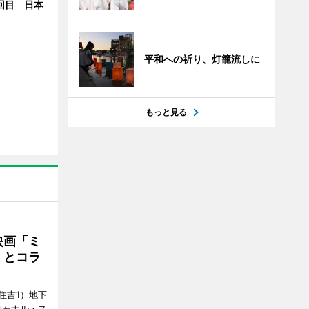
回目 日本
平和への祈り、灯籠流しに
もっと見る
映画「ミ
」とコラ
住吉1）地下
キャナル・ス