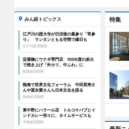
みん経トピックス
特集
江戸川の證大寺が日没後の墓参り「宵参
り」 ランタンともる空間で縁日も
江戸川経済新聞
淀屋橋にウナギ専門店 1000度の炭火
で焼き上げ「外カリ、中ふわ」に
船場経済新聞
熱海で世界文化フォーラム 中田英寿さ
んや冨永愛さんら日本文化を語る
熱海経済新聞
東中野にハラール店 トルコケバブとイ
ンドカレー売りに、タイムサービスも
中野経済新聞