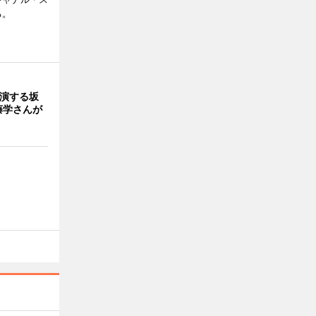
る。
出演する坂
藤学さんが