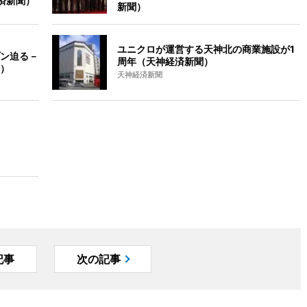
済新聞）
新聞）
ユニクロが運営する天神北の商業施設が1
ン迫る－
周年（天神経済新聞）
）
天神経済新聞
記事
次の記事