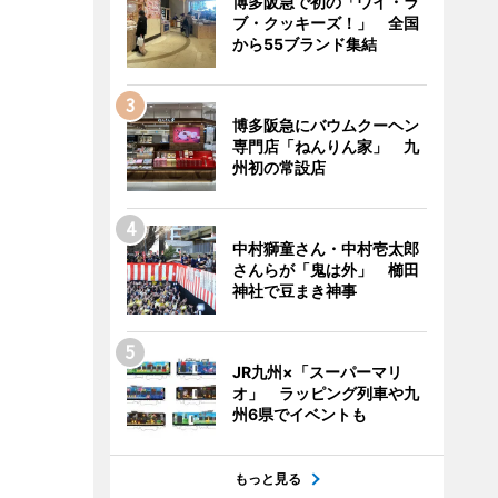
博多阪急で初の「ウイ・ラ
ブ・クッキーズ！」 全国
から55ブランド集結
博多阪急にバウムクーヘン
専門店「ねんりん家」 九
州初の常設店
中村獅童さん・中村壱太郎
さんらが「鬼は外」 櫛田
神社で豆まき神事
JR九州×「スーパーマリ
オ」 ラッピング列車や九
州6県でイベントも
もっと見る