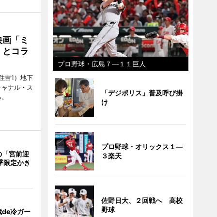
映画「ミ
」とコラ
プロ野球・広島７―１１巨人
住吉1）地下
キャナル・ス
「デジポリス」普及呼び掛
る。
け
プロ野球・オリックス１―
の「宮前迎
３楽天
季限定かき
佐野日大、２回戦へ 高校
野球
de冷ガー