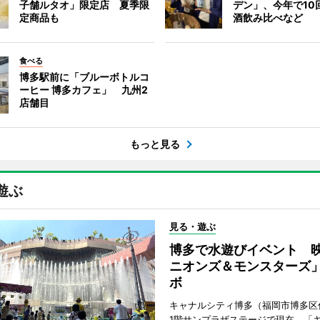
子舗ルタオ」限定店 夏季限
デン」、今年で10
定商品も
酒飲み比べなど
食べる
博多駅前に「ブルーボトルコ
ーヒー 博多カフェ」 九州2
店舗目
もっと見る
遊ぶ
見る・遊ぶ
博多で水遊びイベント 
ニオンズ＆モンスターズ
ボ
キャナルシティ博多（福岡市博多区
1階サンプラザステージで現在、「