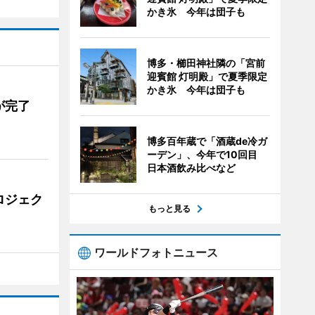
かき氷 今年は団子も
博多・櫛田神社隣の「宮前
迎賓館 灯明殿」で夏季限定
かき氷 今年は団子も
が完了
博多百年蔵で「酒蔵de冷ガ
ーデン」、今年で10回目
日本酒飲み比べなど
ロジェク
もっと見る
ワールドフォトニュース