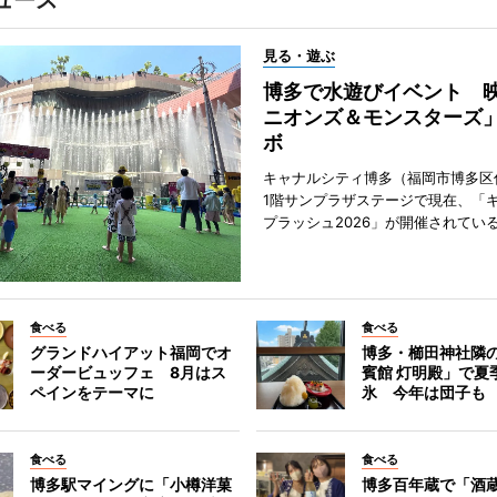
ュース
見る・遊ぶ
博多で水遊びイベント 
ニオンズ＆モンスターズ
ボ
キャナルシティ博多（福岡市博多区
1階サンプラザステージで現在、「
プラッシュ2026」が開催されてい
食べる
食べる
グランドハイアット福岡でオ
博多・櫛田神社隣
ーダービュッフェ 8月はス
賓館 灯明殿」で夏
ペインをテーマに
氷 今年は団子も
食べる
食べる
博多駅マイングに「小樽洋菓
博多百年蔵で「酒蔵