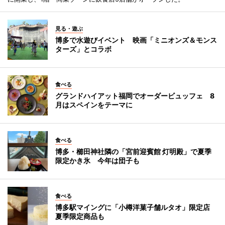
見る・遊ぶ
博多で水遊びイベント 映画「ミニオンズ＆モンス
ターズ」とコラボ
食べる
グランドハイアット福岡でオーダービュッフェ 8
月はスペインをテーマに
食べる
博多・櫛田神社隣の「宮前迎賓館 灯明殿」で夏季
限定かき氷 今年は団子も
食べる
博多駅マイングに「小樽洋菓子舗ルタオ」限定店
夏季限定商品も