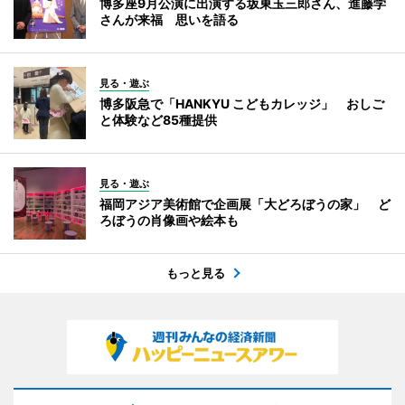
博多座9月公演に出演する坂東玉三郎さん、進藤学
さんが来福 思いを語る
見る・遊ぶ
博多阪急で「HANKYU こどもカレッジ」 おしご
と体験など85種提供
見る・遊ぶ
福岡アジア美術館で企画展「大どろぼうの家」 ど
ろぼうの肖像画や絵本も
もっと見る