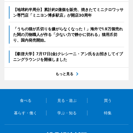
【地球約半周分】累計約2億個を販売、焼きたてミニクロワッサ
ン専門店「ミニヨン博多駅店」が開店30周年
「うちの猫が爪切りを嫌がらなくなった！」海外で1.9万個売れ
た関の刃物職人が作る「少ない力で静かに切れる」猫用爪切
り、国内発売開始。
【叡啓大学】7月17日(金)クレシーニ・アン氏をお招きしてイブ
ニングラウンジを開催しました
もっと見る
食べる
見る・遊ぶ
買う
暮らす・働く
学ぶ・知る
特集