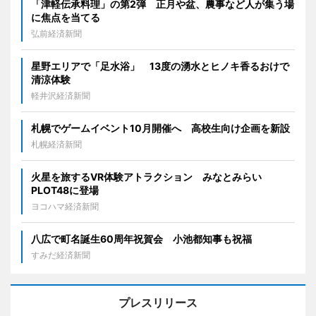
「津軽伝承料理」の第2弾 正月や盆、農事など人が集う場
に焦点を当てる
弘前経済新聞
星野エリアで「足水浴」 13度の湧水とヒノキ香るおけで
清涼体験
軽井沢経済新聞
札幌でゲームイベント10月開催へ 高校生向け企画を新設
札幌経済新聞
火星を旅するVR体験アトラクション みなとみらい
PLOT48に登場
ヨコハマ経済新聞
八広で町名誕生60周年祝賀会 小池都知事も祝福
すみだ経済新聞
プレスリリース