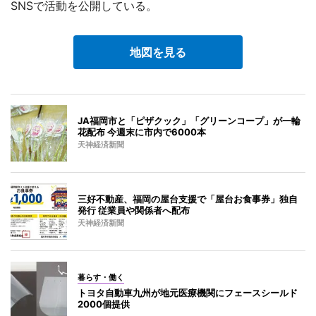
SNSで活動を公開している。
地図を見る
JA福岡市と「ピザクック」「グリーンコープ」が一輪
花配布 今週末に市内で6000本
天神経済新聞
三好不動産、福岡の屋台支援で「屋台お食事券」独自
発行 従業員や関係者へ配布
天神経済新聞
暮らす・働く
トヨタ自動車九州が地元医療機関にフェースシールド
2000個提供