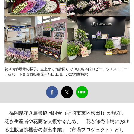
花き装飾展示の様子、左上から時計回りでJA糸島本館ロビー、ウエストコー
ト姪浜、トヨタ自動車九州苅田工場、JR筑前前原駅
福岡県花き農業協同組合（福岡市東区松田1）が現在、
花き生産者や花商を支援するため、「花き卸売市場におけ
る生販連携機会の創出事業」（市場プロジェクト）とし