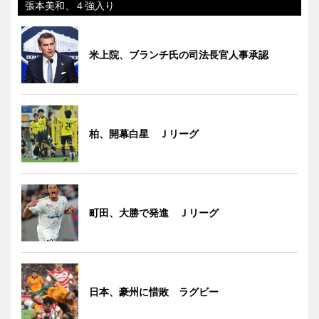
張本美和、４強入り
米上院、ブランチ氏の司法長官人事承認
柏、開幕白星 Ｊリーグ
町田、大勝で発進 Ｊリーグ
日本、豪州に惜敗 ラグビー