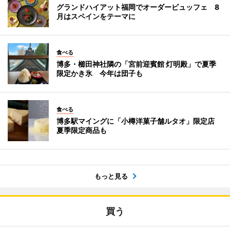
グランドハイアット福岡でオーダービュッフェ 8
月はスペインをテーマに
食べる
博多・櫛田神社隣の「宮前迎賓館 灯明殿」で夏季
限定かき氷 今年は団子も
食べる
博多駅マイングに「小樽洋菓子舗ルタオ」限定店
夏季限定商品も
もっと見る
買う