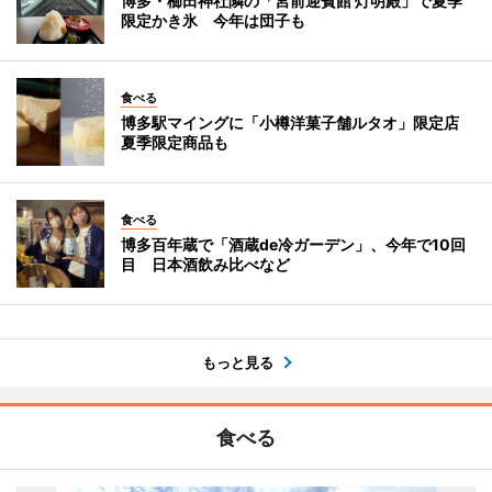
博多・櫛田神社隣の「宮前迎賓館 灯明殿」で夏季
限定かき氷 今年は団子も
食べる
博多駅マイングに「小樽洋菓子舗ルタオ」限定店
夏季限定商品も
食べる
博多百年蔵で「酒蔵de冷ガーデン」、今年で10回
目 日本酒飲み比べなど
もっと見る
食べる