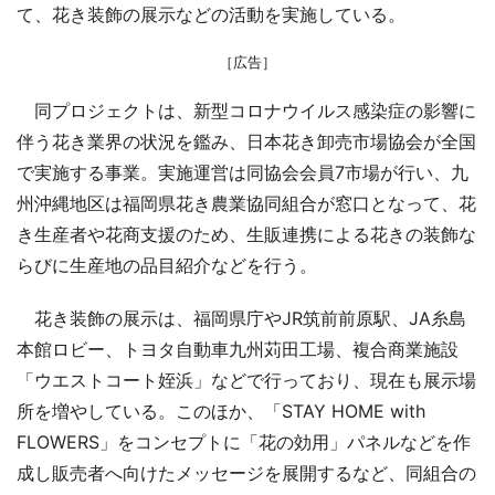
て、花き装飾の展示などの活動を実施している。
［広告］
同プロジェクトは、新型コロナウイルス感染症の影響に
伴う花き業界の状況を鑑み、日本花き卸売市場協会が全国
で実施する事業。実施運営は同協会会員7市場が行い、九
州沖縄地区は福岡県花き農業協同組合が窓口となって、花
き生産者や花商支援のため、生販連携による花きの装飾な
らびに生産地の品目紹介などを行う。
花き装飾の展示は、福岡県庁やJR筑前前原駅、JA糸島
本館ロビー、トヨタ自動車九州苅田工場、複合商業施設
「ウエストコート姪浜」などで行っており、現在も展示場
所を増やしている。このほか、「STAY HOME with
FLOWERS」をコンセプトに「花の効用」パネルなどを作
成し販売者へ向けたメッセージを展開するなど、同組合の