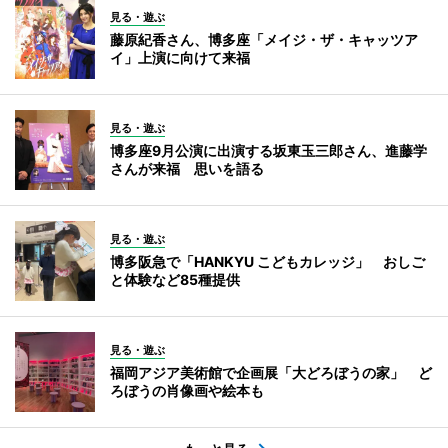
見る・遊ぶ
藤原紀香さん、博多座「メイジ・ザ・キャッツア
イ」上演に向けて来福
見る・遊ぶ
博多座9月公演に出演する坂東玉三郎さん、進藤学
さんが来福 思いを語る
見る・遊ぶ
博多阪急で「HANKYU こどもカレッジ」 おしご
と体験など85種提供
見る・遊ぶ
福岡アジア美術館で企画展「大どろぼうの家」 ど
ろぼうの肖像画や絵本も