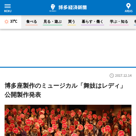
37°C
食べる
見る・遊ぶ
買う
暮らす・働く
学ぶ・知る
2017.12.14
博多座製作のミュージカル「舞妓はレディ」
公開製作発表