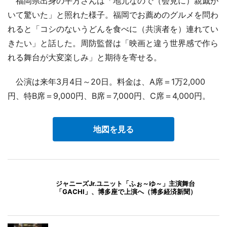
福岡県出身の平方さんは「地元なので（会見に）親戚が
いて驚いた」と照れた様子。福岡でお薦めのグルメを問わ
れると「コシのないうどんを食べに（共演者を）連れてい
きたい」と話した。周防監督は「映画と違う世界感で作ら
れる舞台が大変楽しみ」と期待を寄せる。
公演は来年3月4日～20日。料金は、A席＝1万2,000
円、特B席＝9,000円、B席＝7,000円、C席＝4,000円。
地図を見る
ジャニーズJr.ユニット「ふぉ～ゆ～」主演舞台
「GACHI」、博多座で上演へ（博多経済新聞）