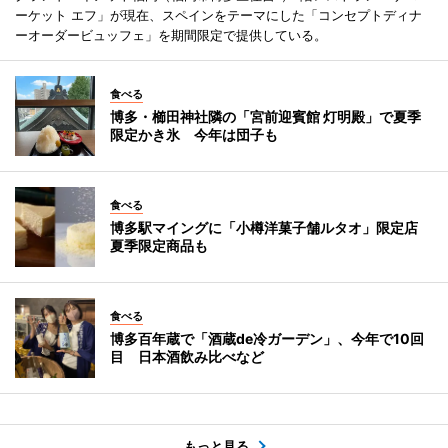
ーケット エフ」が現在、スペインをテーマにした「コンセプトディナ
ーオーダービュッフェ」を期間限定で提供している。
食べる
博多・櫛田神社隣の「宮前迎賓館 灯明殿」で夏季
限定かき氷 今年は団子も
食べる
博多駅マイングに「小樽洋菓子舗ルタオ」限定店
夏季限定商品も
食べる
博多百年蔵で「酒蔵de冷ガーデン」、今年で10回
目 日本酒飲み比べなど
もっと見る