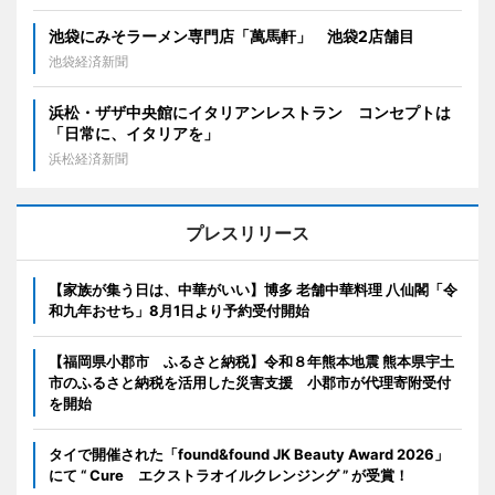
池袋にみそラーメン専門店「萬馬軒」 池袋2店舗目
池袋経済新聞
浜松・ザザ中央館にイタリアンレストラン コンセプトは
「日常に、イタリアを」
浜松経済新聞
プレスリリース
【家族が集う日は、中華がいい】博多 老舗中華料理 八仙閣「令
和九年おせち」8月1日より予約受付開始
【福岡県小郡市 ふるさと納税】令和８年熊本地震 熊本県宇土
市のふるさと納税を活用した災害支援 小郡市が代理寄附受付
を開始
タイで開催された「found&found JK Beauty Award 2026」
にて “ Cure エクストラオイルクレンジング ” が受賞！