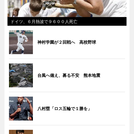
ドイツ、６月熱波で９６００人死亡
神村学園が２回戦へ 高校野球
台風へ備え、募る不安 熊本地震
八村塁「ロス五輪で１勝を」