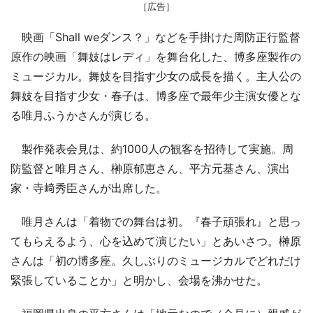
［広告］
映画「Shall weダンス？」などを手掛けた周防正行監督
原作の映画「舞妓はレディ」を舞台化した、博多座製作の
ミュージカル。舞妓を目指す少女の成長を描く。主人公の
舞妓を目指す少女・春子は、博多座で最年少主演女優とな
る唯月ふうかさんが演じる。
製作発表会見は、約1000人の観客を招待して実施。周
防監督と唯月さん、榊原郁恵さん、平方元基さん、演出
家・寺﨑秀臣さんが出席した。
唯月さんは「着物での舞台は初。『春子頑張れ』と思っ
てもらえるよう、心を込めて演じたい」とあいさつ。榊原
さんは「初の博多座。久しぶりのミュージカルでどれだけ
緊張していることか」と明かし、会場を沸かせた。