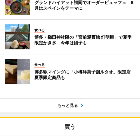
グランドハイアット福岡でオーダービュッフェ 8
月はスペインをテーマに
食べる
博多・櫛田神社隣の「宮前迎賓館 灯明殿」で夏季
限定かき氷 今年は団子も
食べる
博多駅マイングに「小樽洋菓子舗ルタオ」限定店
夏季限定商品も
もっと見る
買う