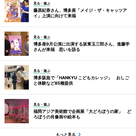
見る・遊ぶ
藤原紀香さん、博多座「メイジ・ザ・キャッツア
イ」上演に向けて来福
見る・遊ぶ
博多座9月公演に出演する坂東玉三郎さん、進藤学
さんが来福 思いを語る
見る・遊ぶ
博多阪急で「HANKYU こどもカレッジ」 おしご
と体験など85種提供
見る・遊ぶ
福岡アジア美術館で企画展「大どろぼうの家」 ど
ろぼうの肖像画や絵本も
もっと見る