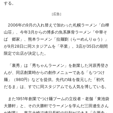
する。
［広告］
2006年の9月の入れ替えで加わった札幌ラーメン「白樺
山荘」、今年3月からの博多の魚系豚骨ラーメン「中華そ
ば 郷家」、熊本ラーメン「拉麺劉（らーめんりゅう）」
が9月28日に同スタジアムを「卒業」。3店が35日の期間
限定で出店が決定した。
「裏秀」は「秀ちゃんラーメン」を創業した河原秀登さ
んが、同店創業時からの創作メニューである「もつつけ
麺」（980円）などを提供。先代の味を復元した「初代
だるま」は、すでに同スタジアムでも人気を博している。
また1951年創業でつけ麺ブームの立役者・老舗「東池袋
大勝軒」と、その大勝軒でラーメンを学んだ三田遼生さん
が創業し、東京大崎で連日長蛇の行列ができる「六厘舎」