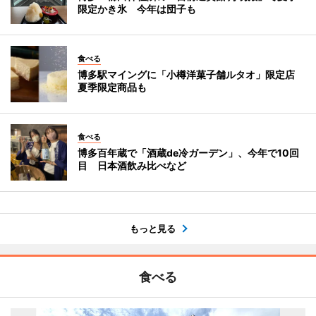
限定かき氷 今年は団子も
食べる
博多駅マイングに「小樽洋菓子舗ルタオ」限定店
夏季限定商品も
食べる
博多百年蔵で「酒蔵de冷ガーデン」、今年で10回
目 日本酒飲み比べなど
もっと見る
食べる