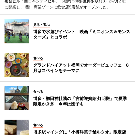
複合ビル「西日本シティビル」（福岡市博多区博多駅前3）が7月21日
に開業し、1階・商業ゾーンに飲食店5店舗がオープンした。
見る・遊ぶ
博多で水遊びイベント 映画「ミニオンズ＆モンス
ターズ」とコラボ
食べる
グランドハイアット福岡でオーダービュッフェ 8
月はスペインをテーマに
食べる
博多・櫛田神社隣の「宮前迎賓館 灯明殿」で夏季
限定かき氷 今年は団子も
食べる
博多駅マイングに「小樽洋菓子舗ルタオ」限定店