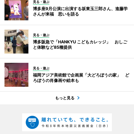
見る・遊ぶ
博多座9月公演に出演する坂東玉三郎さん、進藤学
さんが来福 思いを語る
見る・遊ぶ
博多阪急で「HANKYU こどもカレッジ」 おしご
と体験など85種提供
見る・遊ぶ
福岡アジア美術館で企画展「大どろぼうの家」 ど
ろぼうの肖像画や絵本も
もっと見る