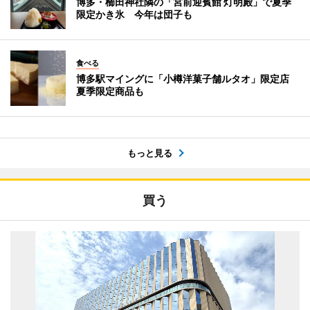
博多・櫛田神社隣の「宮前迎賓館 灯明殿」で夏季
限定かき氷 今年は団子も
食べる
博多駅マイングに「小樽洋菓子舗ルタオ」限定店
夏季限定商品も
もっと見る
買う