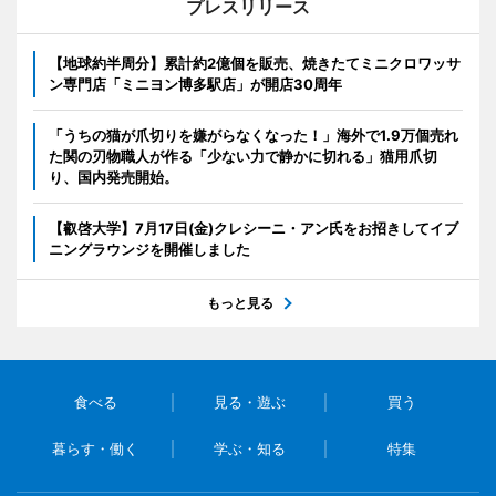
プレスリリース
【地球約半周分】累計約2億個を販売、焼きたてミニクロワッサ
ン専門店「ミニヨン博多駅店」が開店30周年
「うちの猫が爪切りを嫌がらなくなった！」海外で1.9万個売れ
た関の刃物職人が作る「少ない力で静かに切れる」猫用爪切
り、国内発売開始。
【叡啓大学】7月17日(金)クレシーニ・アン氏をお招きしてイブ
ニングラウンジを開催しました
もっと見る
食べる
見る・遊ぶ
買う
暮らす・働く
学ぶ・知る
特集