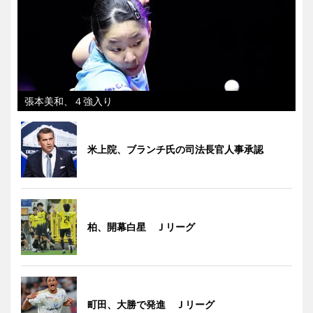
張本美和、４強入り
米上院、ブランチ氏の司法長官人事承認
柏、開幕白星 Ｊリーグ
町田、大勝で発進 Ｊリーグ