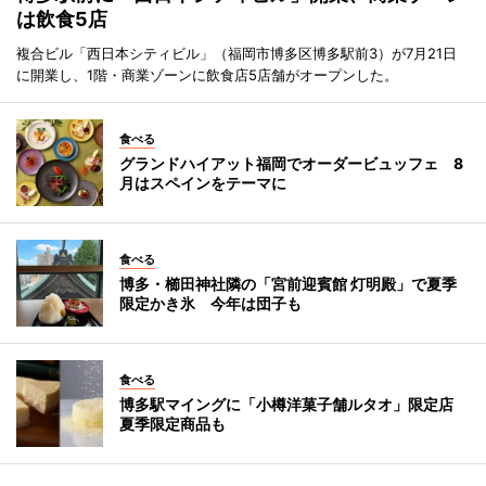
は飲食5店
複合ビル「西日本シティビル」（福岡市博多区博多駅前3）が7月21日
に開業し、1階・商業ゾーンに飲食店5店舗がオープンした。
食べる
グランドハイアット福岡でオーダービュッフェ 8
月はスペインをテーマに
食べる
博多・櫛田神社隣の「宮前迎賓館 灯明殿」で夏季
限定かき氷 今年は団子も
食べる
博多駅マイングに「小樽洋菓子舗ルタオ」限定店
夏季限定商品も