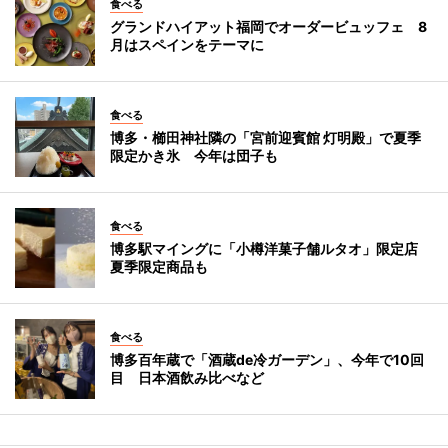
食べる
グランドハイアット福岡でオーダービュッフェ 8
月はスペインをテーマに
食べる
博多・櫛田神社隣の「宮前迎賓館 灯明殿」で夏季
限定かき氷 今年は団子も
食べる
博多駅マイングに「小樽洋菓子舗ルタオ」限定店
夏季限定商品も
食べる
博多百年蔵で「酒蔵de冷ガーデン」、今年で10回
目 日本酒飲み比べなど