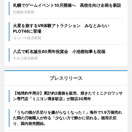
札幌でゲームイベント10月開催へ 高校生向け企画を新設
札幌経済新聞
火星を旅するVR体験アトラクション みなとみらい
PLOT48に登場
ヨコハマ経済新聞
八広で町名誕生60周年祝賀会 小池都知事も祝福
すみだ経済新聞
プレスリリース
【地球約半周分】累計約2億個を販売、焼きたてミニクロワッサ
ン専門店「ミニヨン博多駅店」が開店30周年
「うちの猫が爪切りを嫌がらなくなった！」海外で1.9万個売れ
た関の刃物職人が作る「少ない力で静かに切れる」猫用爪切
り、国内発売開始。