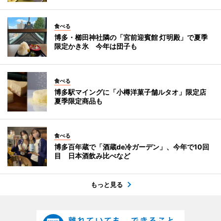
食べる
博多・櫛田神社隣の「宮前迎賓館 灯明殿」で夏季
限定かき氷 今年は団子も
食べる
博多駅マイングに「小樽洋菓子舗ルタオ」限定店
夏季限定商品も
食べる
博多百年蔵で「酒蔵de冷ガーデン」、今年で10回
目 日本酒飲み比べなど
もっと見る