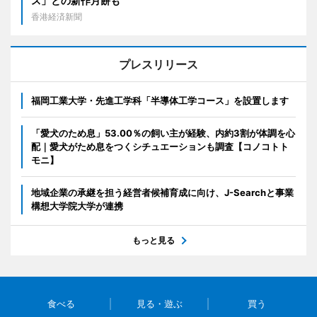
ス」との新作月餅も
香港経済新聞
プレスリリース
福岡工業大学・先進工学科「半導体工学コース」を設置します
「愛犬のため息」53.00％の飼い主が経験、内約3割が体調を心
配｜愛犬がため息をつくシチュエーションも調査【コノコトト
モニ】
地域企業の承継を担う経営者候補育成に向け、J-Searchと事業
構想大学院大学が連携
もっと見る
食べる
見る・遊ぶ
買う