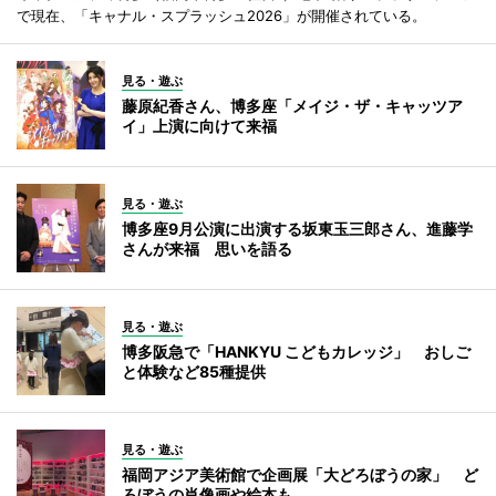
で現在、「キャナル・スプラッシュ2026」が開催されている。
見る・遊ぶ
藤原紀香さん、博多座「メイジ・ザ・キャッツア
イ」上演に向けて来福
見る・遊ぶ
博多座9月公演に出演する坂東玉三郎さん、進藤学
さんが来福 思いを語る
見る・遊ぶ
博多阪急で「HANKYU こどもカレッジ」 おしご
と体験など85種提供
見る・遊ぶ
福岡アジア美術館で企画展「大どろぼうの家」 ど
ろぼうの肖像画や絵本も