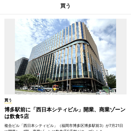
買う
買う
博多駅前に「西日本シティビル」開業、商業ゾーン
は飲食5店
複合ビル「西日本シティビル」（福岡市博多区博多駅前3）が7月21日