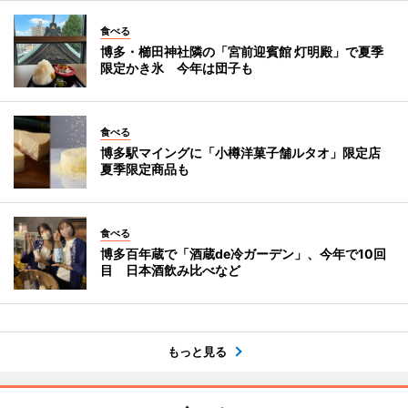
食べる
博多・櫛田神社隣の「宮前迎賓館 灯明殿」で夏季
限定かき氷 今年は団子も
食べる
博多駅マイングに「小樽洋菓子舗ルタオ」限定店
夏季限定商品も
食べる
博多百年蔵で「酒蔵de冷ガーデン」、今年で10回
目 日本酒飲み比べなど
もっと見る