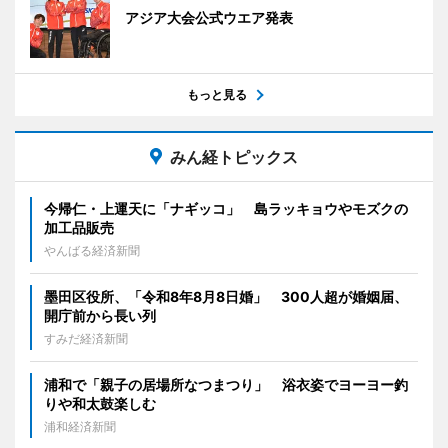
アジア大会公式ウエア発表
もっと見る
みん経トピックス
今帰仁・上運天に「ナギッコ」 島ラッキョウやモズクの
加工品販売
やんばる経済新聞
墨田区役所、「令和8年8月8日婚」 300人超が婚姻届、
開庁前から長い列
すみだ経済新聞
浦和で「親子の居場所なつまつり」 浴衣姿でヨーヨー釣
りや和太鼓楽しむ
浦和経済新聞