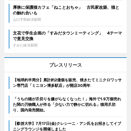
厚狭に保護猫カフェ「ねことおちゃ」 古民家改築、猫と
の触れ合いも
山口宇部経済新聞
文花で学生企画の「すみだタウンミーティング」 4テーマ
で意見交換
すみだ経済新聞
プレスリリース
【地球約半周分】累計約2億個を販売、焼きたてミニクロワッサ
ン専門店「ミニヨン博多駅店」が開店30周年
「うちの猫が爪切りを嫌がらなくなった！」海外で1.9万個売れ
た関の刃物職人が作る「少ない力で静かに切れる」猫用爪切
り、国内発売開始。
【叡啓大学】7月17日(金)クレシーニ・アン氏をお招きしてイブ
ニングラウンジを開催しました