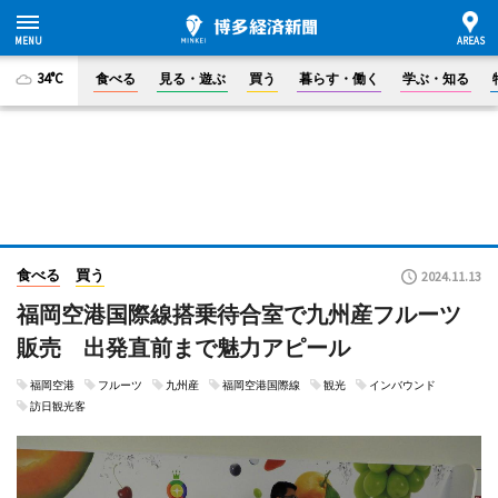
34°C
食べる
見る・遊ぶ
買う
暮らす・働く
学ぶ・知る
食べる
買う
2024.11.13
福岡空港国際線搭乗待合室で九州産フルーツ
販売 出発直前まで魅力アピール
福岡空港
フルーツ
九州産
福岡空港国際線
観光
インバウンド
訪日観光客