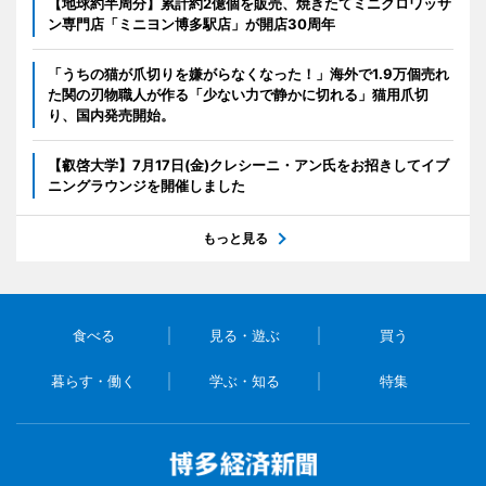
【地球約半周分】累計約2億個を販売、焼きたてミニクロワッサ
ン専門店「ミニヨン博多駅店」が開店30周年
「うちの猫が爪切りを嫌がらなくなった！」海外で1.9万個売れ
た関の刃物職人が作る「少ない力で静かに切れる」猫用爪切
り、国内発売開始。
【叡啓大学】7月17日(金)クレシーニ・アン氏をお招きしてイブ
ニングラウンジを開催しました
もっと見る
食べる
見る・遊ぶ
買う
暮らす・働く
学ぶ・知る
特集