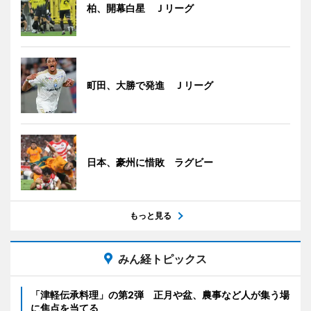
柏、開幕白星 Ｊリーグ
町田、大勝で発進 Ｊリーグ
日本、豪州に惜敗 ラグビー
もっと見る
みん経トピックス
「津軽伝承料理」の第2弾 正月や盆、農事など人が集う場
に焦点を当てる